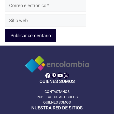
Correo
electrónico
Sitio
web
Facebook
Pinterest
YouTube
X
QUIÉNES SOMOS
CONTÁCTANOS
PUBLICA TUS ARTÍCULOS
QUIENES SOMOS
NUESTRA RED DE SITIOS