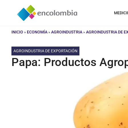
Saltar
al
MEDICI
contenido
INICIO
»
ECONOMÍA
»
AGROINDUSTRIA
»
AGROINDUSTRIA DE E
AGROINDUSTRIA DE EXPORTACIÓN
Papa: Productos Agrop