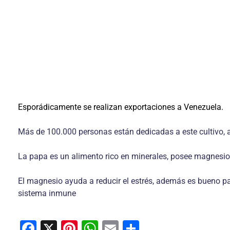
Esporádicamente se realizan exportaciones a Venezuela.
Más de 100.000 personas están dedicadas a este cultivo, ad
La papa es un alimento rico en minerales, posee magnesio, 
El magnesio ayuda a reducir el estrés, además es bueno par
sistema inmune
F
X
Pi
W
E
C