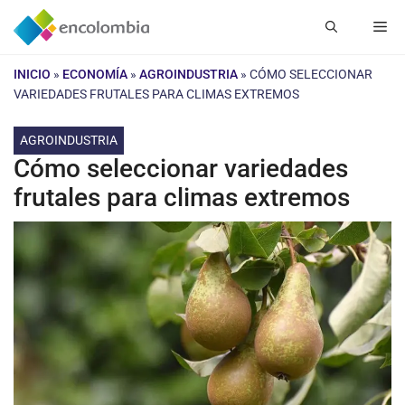
Saltar
Me
al
contenido
INICIO
»
ECONOMÍA
»
AGROINDUSTRIA
»
CÓMO SELECCIONAR
VARIEDADES FRUTALES PARA CLIMAS EXTREMOS
AGROINDUSTRIA
Cómo seleccionar variedades
frutales para climas extremos