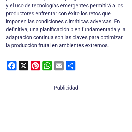
y el uso de tecnologías emergentes permitirá a los
productores enfrentar con éxito los retos que
imponen las condiciones climáticas adversas. En
definitiva, una planificación bien fundamentada y la
adaptación continua son las claves para optimizar
la producción frutal en ambientes extremos.
F
X
Pi
W
E
C
a
nt
h
m
o
c
er
at
ai
m
Publicidad
e
e
s
l
p
b
st
A
ar
o
p
tir
o
p
k