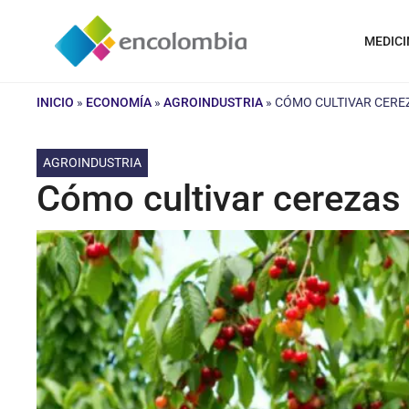
Saltar
al
MEDICI
contenido
INICIO
»
ECONOMÍA
»
AGROINDUSTRIA
»
CÓMO CULTIVAR CEREZ
AGROINDUSTRIA
Cómo cultivar cerezas 