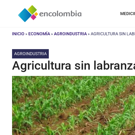
Saltar
al
MEDICI
contenido
INICIO
»
ECONOMÍA
»
AGROINDUSTRIA
»
AGRICULTURA SIN LAB
AGROINDUSTRIA
Agricultura sin labran