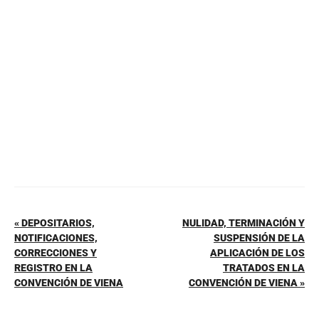
b
st
A
ar
o
p
tir
o
p
k
« DEPOSITARIOS,
NULIDAD, TERMINACIÓN Y
NOTIFICACIONES,
SUSPENSIÓN DE LA
CORRECCIONES Y
APLICACIÓN DE LOS
REGISTRO EN LA
TRATADOS EN LA
CONVENCIÓN DE VIENA
CONVENCIÓN DE VIENA »