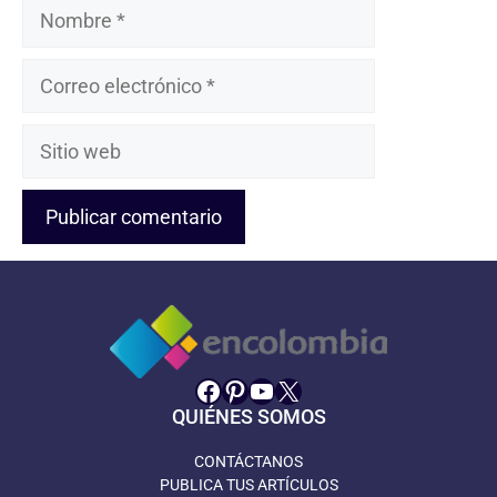
Nombre
Correo
electrónico
Sitio
web
Facebook
Pinterest
YouTube
X
QUIÉNES SOMOS
CONTÁCTANOS
PUBLICA TUS ARTÍCULOS