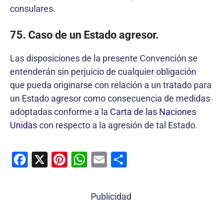
consulares.
75. Caso de un Estado agresor.
Las disposiciones de la presente Convención se
entenderán sin perjuicio de cualquier obligación
que pueda originarse con relación a un tratado para
un Estado agresor como consecuencia de medidas
adoptadas conforme a la
Carta de las Naciones
Unidas
con respecto a la agresión de tal Estado.
F
X
Pi
W
E
C
a
nt
h
m
o
c
er
at
ai
m
Publicidad
e
e
s
l
p