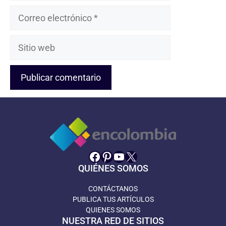
Correo
electrónico
Sitio
web
Facebook
Pinterest
YouTube
X
QUIÉNES SOMOS
CONTÁCTANOS
PUBLICA TUS ARTÍCULOS
QUIENES SOMOS
NUESTRA RED DE SITIOS