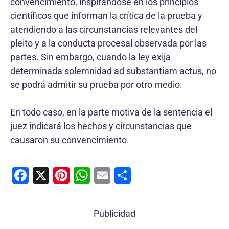
convencimiento, inspirándose en los principios
científicos que informan la crítica de la prueba y
atendiendo a las circunstancias relevantes del
pleito y a la conducta procesal observada por las
partes. Sin embargo, cuando la ley exija
determinada solemnidad ad substantiam actus, no
se podrá admitir su prueba por otro medio.
En todo caso, en la parte motiva de la sentencia el
juez indicará los hechos y circunstancias que
causaron su convencimiento.
F
X
Pi
W
E
C
a
nt
h
m
o
c
er
at
ai
m
Publicidad
e
e
s
l
p