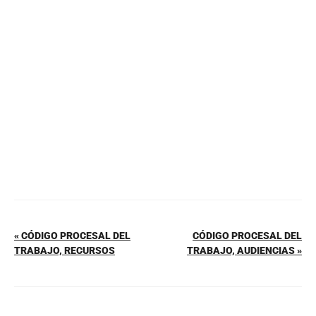
b
st
A
ar
o
p
tir
o
p
k
« CÓDIGO PROCESAL DEL
CÓDIGO PROCESAL DEL
TRABAJO, RECURSOS
TRABAJO, AUDIENCIAS »