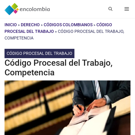
Saltar
Me
al
contenido
INICIO
»
DERECHO
»
CÓDIGOS COLOMBIANOS
»
CÓDIGO
PROCESAL DEL TRABAJO
»
CÓDIGO PROCESAL DEL TRABAJO,
COMPETENCIA
CÓDIGO PROCESAL DEL TRABAJO
Código Procesal del Trabajo,
Competencia