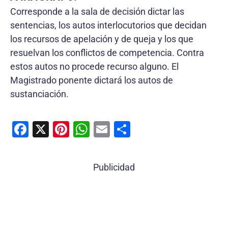
Corresponde a la sala de decisión dictar las
sentencias, los autos interlocutorios que decidan
los recursos de apelación y de queja y los que
resuelvan los conflictos de competencia. Contra
estos autos no procede recurso alguno. El
Magistrado ponente dictará los autos de
sustanciación.
F
X
Pi
W
E
C
a
nt
h
m
o
c
er
at
ai
m
Publicidad
e
e
s
l
p
b
st
A
ar
o
p
tir
o
p