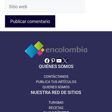
Sitio
web
Facebook
Pinterest
YouTube
X
QUIÉNES SOMOS
CONTÁCTANOS
PUBLICA TUS ARTÍCULOS
QUIENES SOMOS
NUESTRA RED DE SITIOS
TURISMO
RECETAS