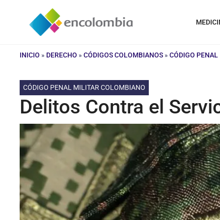
Saltar
al
MEDICI
contenido
INICIO
»
DERECHO
»
CÓDIGOS COLOMBIANOS
»
CÓDIGO PENAL
CÓDIGO PENAL MILITAR COLOMBIANO
Delitos Contra el Servi