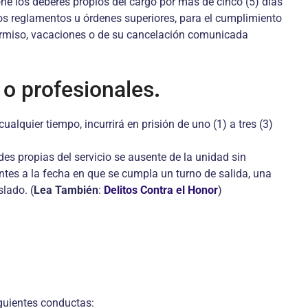
done los deberes propios del cargo por más de cinco (5) días
los reglamentos u órdenes superiores, para el cumplimiento
, permiso, vacaciones o de su cancelación comunicada
 o profesionales
.
alquier tiempo, incurrirá en prisión de uno (1) a tres (3)
es propias del servicio se ausente de la unidad sin
entes a la fecha en que se cumpla un turno de salida, una
lado. (
Lea También
:
Delitos Contra el Honor
)
iguientes conductas: