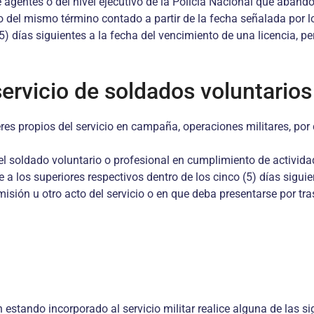
 de agentes o del nivel ejecutivo de la Policía Nacional que aban
ro del mismo término contado a partir de la fecha señalada por 
o (5) días siguientes a la fecha del vencimiento de una licencia
ervicio de soldados voluntarios
s propios del servicio en campaña, operaciones militares, por cu
el soldado voluntario o profesional en cumplimiento de actividad
 a los superiores respectivos dentro de los cinco (5) días sigui
sión u otro acto del servicio o en que deba presentarse por tras
n estando incorporado al servicio militar realice alguna de las s