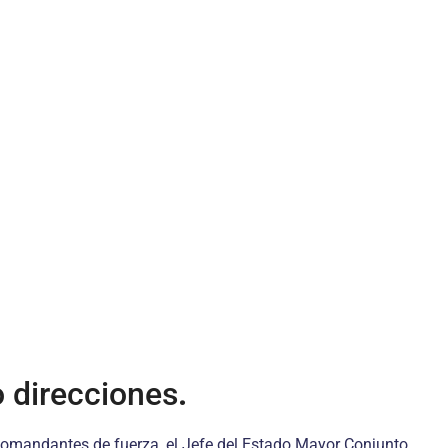
 direcciones
.
 comandantes de fuerza, el Jefe del Estado Mayor Conjunto,