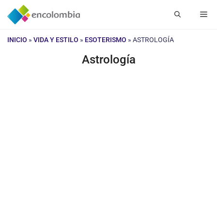
Saltar
Me
al
contenido
INICIO
»
VIDA Y ESTILO
»
ESOTERISMO
»
ASTROLOGÍA
Astrología