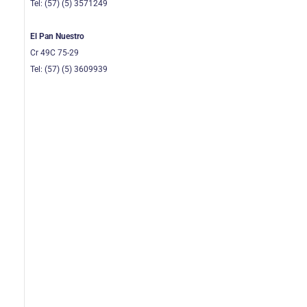
Tel: (57) (5) 3571249
El Pan Nuestro
Cr 49C 75-29
Tel: (57) (5) 3609939