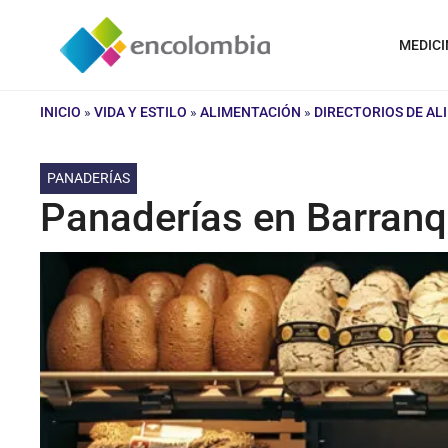
Saltar
al
MEDICI
contenido
INICIO
»
VIDA Y ESTILO
»
ALIMENTACIÓN
»
DIRECTORIOS DE A
PANADERÍAS
Panaderías en Barranqu