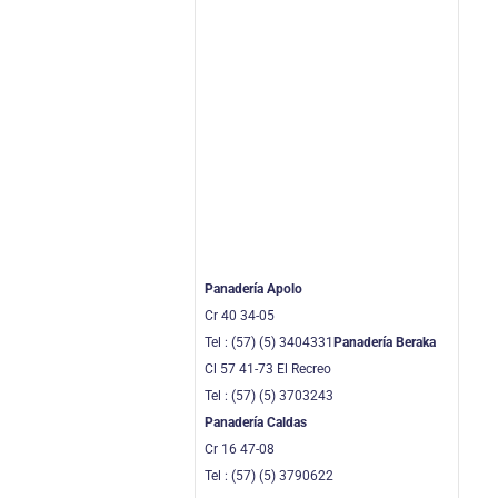
Panadería Apolo
Cr 40 34-05
Tel : (57) (5) 3404331
Panadería Beraka
Cl 57 41-73 El Recreo
Tel : (57) (5) 3703243
Panadería Caldas
Cr 16 47-08
Tel : (57) (5) 3790622