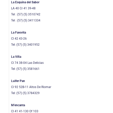
La Esquina del Sabor
LA 40 Cr 41 39-48
Tel : (57) (5) 3510742
Tel : (57) (5) 3411334
La Favorita
Cl 42 43-26
Tel: (57) (5) 3401952
La Viña
Cl 74 38-04 Las Delicias
Tel: (57) (5) 3581661
Luifer Pan
Cl 92 52B-11 Altos De Riomar
Tel: (57) (5) 3784329
M’encanta
Cl 41 41-130 Of 103