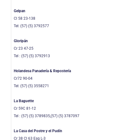
Gelpan
Cl 58 23-138
Tel: (57) (5) 3792577
Gloripán
Cr 23 47-25
Tel : (57) (5) 3792913
Holandesa Panadería & Repostería
Cr72 90-04
Tel: (57) (5) 3558271
La Baguette
Cr 59C 81-12
Tel : (57) (5) 3789835,(57) (5) 3787097
La Casa del Postre y el Pudín
Cr 38 Cl 63 Esq L-3