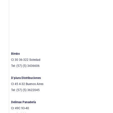
Bimbo
Cl 30 36-322 Soledad
Tel: (57) (5) 3436606
D’piura Distribuciones
Cl 45 4-32 Buenos Aires
Tel: (57) (5) 3622045
Delimax Panadería
Cr 49C 93-40