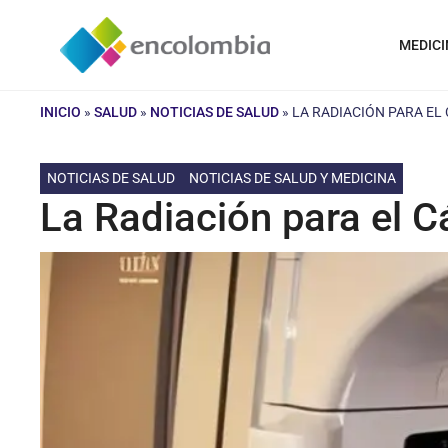
Saltar
al
MEDICI
contenido
INICIO
»
SALUD
»
NOTICIAS DE SALUD
»
LA RADIACIÓN PARA EL
NOTICIAS DE SALUD
NOTICIAS DE SALUD Y MEDICINA
La Radiación para el C