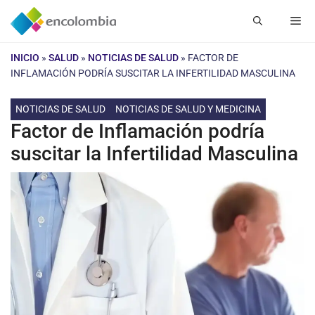
Saltar
Me
al
contenido
INICIO
»
SALUD
»
NOTICIAS DE SALUD
»
FACTOR DE
INFLAMACIÓN PODRÍA SUSCITAR LA INFERTILIDAD MASCULINA
NOTICIAS DE SALUD
NOTICIAS DE SALUD Y MEDICINA
Factor de Inflamación podría
suscitar la Infertilidad Masculina