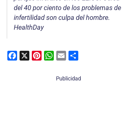
del 40 por ciento de los problemas de
infertilidad son culpa del hombre.
HealthDay
F
X
Pi
W
E
C
a
nt
h
m
o
c
er
at
ai
m
Publicidad
e
e
s
l
p
b
st
A
ar
o
p
tir
o
p
k