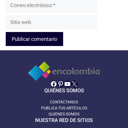
Correo
electrónico
Sitio
web
Facebook
Pinterest
YouTube
X
QUIÉNES SOMOS
CONTÁCTANOS
PUBLICA TUS ARTÍCULOS
QUIENES SOMOS
NUESTRA RED DE SITIOS