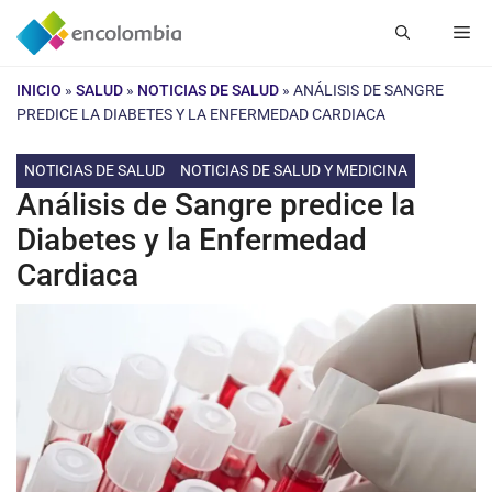
Saltar
Me
al
contenido
INICIO
»
SALUD
»
NOTICIAS DE SALUD
»
ANÁLISIS DE SANGRE
PREDICE LA DIABETES Y LA ENFERMEDAD CARDIACA
NOTICIAS DE SALUD
NOTICIAS DE SALUD Y MEDICINA
Análisis de Sangre predice la
Diabetes y la Enfermedad
Cardiaca