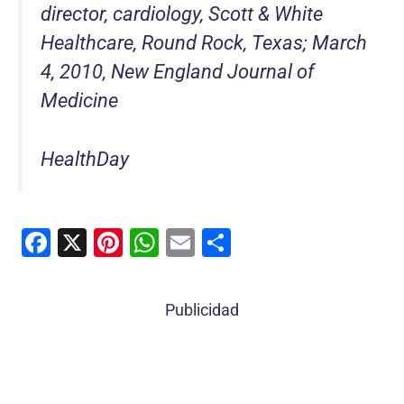
director, cardiology, Scott & White
Healthcare, Round Rock, Texas; March
4, 2010, New England Journal of
Medicine
HealthDay
F
X
Pi
W
E
C
a
nt
h
m
o
c
er
at
ai
m
Publicidad
e
e
s
l
p
b
st
A
ar
o
p
tir