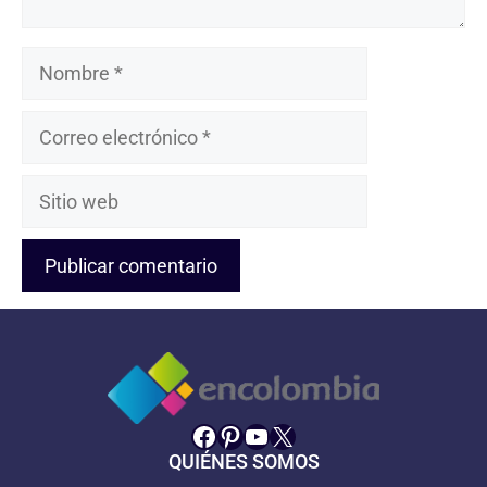
Nombre
Correo
electrónico
Sitio
web
Facebook
Pinterest
YouTube
X
QUIÉNES SOMOS