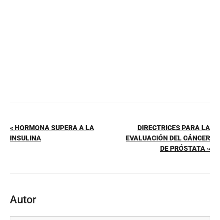
o
p
k
« HORMONA SUPERA A LA
DIRECTRICES PARA LA
INSULINA
EVALUACIÓN DEL CÁNCER
DE PRÓSTATA »
Autor