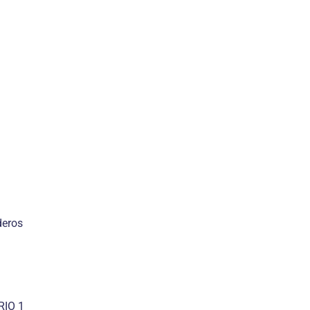
deros
RIO 1