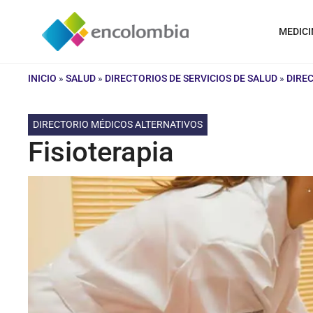
Saltar
al
MEDICI
contenido
INICIO
»
SALUD
»
DIRECTORIOS DE SERVICIOS DE SALUD
»
DIRE
DIRECTORIO MÉDICOS ALTERNATIVOS
Fisioterapia