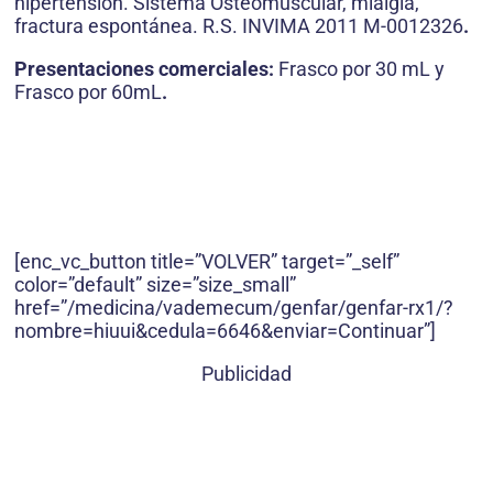
hipertensión. Sistema Osteomuscular, mialgia,
fractura espontánea. R.S. INVIMA 2011 M-0012326
.
Presentaciones comerciales:
Frasco por 30 mL y
Frasco por 60mL
.
[enc_vc_button title=”VOLVER” target=”_self”
color=”default” size=”size_small”
href=”/medicina/vademecum/genfar/genfar-rx1/?
nombre=hiuui&cedula=6646&enviar=Continuar”]
Publicidad