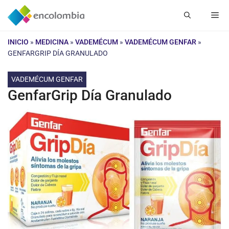
Saltar
Me
al
contenido
INICIO
»
MEDICINA
»
VADEMÉCUM
»
VADEMÉCUM GENFAR
»
GENFARGRIP DÍA GRANULADO
VADEMÉCUM GENFAR
GenfarGrip Día Granulado