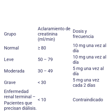
Aclaramiento de
Dosis y
Grupo
creatinina
frecuencia
(ml/min)
10 mg una vez al
Normal
≥ 80
día
10 mg una vez al
Leve
50 – 79
día
5 mg una vez al
Moderada
30 – 49
día
5 mg una vez
Grave
< 30
cada 2 días
Enfermedad
renal terminal –
< 10
Contraindicado
Pacientes que
precisan diálisis.