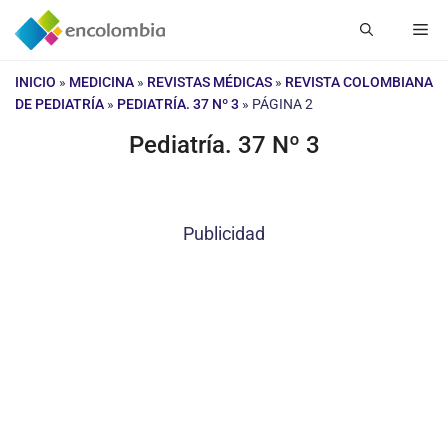
Saltar
Me
al
contenido
INICIO
»
MEDICINA
»
REVISTAS MÉDICAS
»
REVISTA COLOMBIANA
DE PEDIATRÍA
»
PEDIATRÍA. 37 Nº 3
»
PÁGINA 2
Pediatría. 37 Nº 3
Publicidad