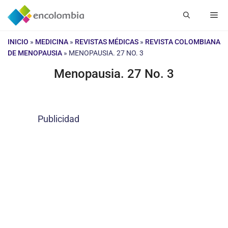
Saltar
Me
al
contenido
INICIO
»
MEDICINA
»
REVISTAS MÉDICAS
»
REVISTA COLOMBIANA
DE MENOPAUSIA
»
MENOPAUSIA. 27 NO. 3
Menopausia. 27 No. 3
Publicidad