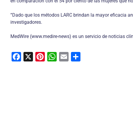
en comparación con el 54 por ciento de las mujeres que 
“Dado que los métodos LARC brindan la mayor eficacia anti
investigadores.
MedWire (www.medire-news) es un servicio de noticias clín
F
X
Pi
W
E
C
a
nt
h
m
o
c
er
at
ai
m
e
e
s
l
p
b
st
A
ar
o
p
tir
o
p
k