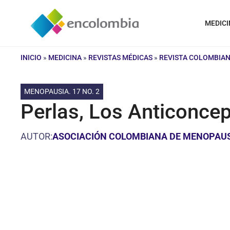
Saltar
al
MEDICI
contenido
INICIO
»
MEDICINA
»
REVISTAS MÉDICAS
»
REVISTA COLOMBIAN
MENOPAUSIA. 17 NO. 2
Perlas, Los Anticonce
AUTOR:
ASOCIACIÓN COLOMBIANA DE MENOPAU