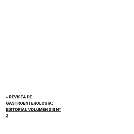
b
st
A
ar
o
p
tir
o
p
k
« REVISTA DE
GASTROENTEROLOGÍA:
EDITORIAL VOLUMEN XIII Nº
3