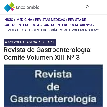
Saltar
Me
al
contenido
INICIO
»
MEDICINA
»
REVISTAS MÉDICAS
»
REVISTA DE
GASTROENTEROLOGÍA
»
GASTROENTEROLOGÍA. XIII Nº 3
»
REVISTA DE GASTROENTEROLOGÍA: COMITÉ VOLUMEN XIII Nº 3
GASTROENTEROLOGÍA. XIII Nº 3
Revista de Gastroenterología:
Comité Volumen XIII Nº 3