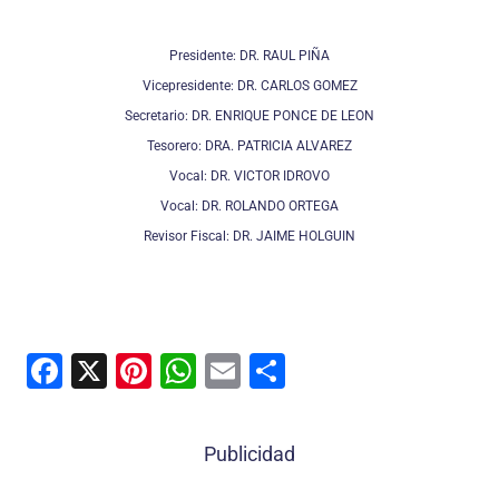
Presidente: DR. RAUL PIÑA
Vicepresidente: DR. CARLOS GOMEZ
Secretario: DR. ENRIQUE PONCE DE LEON
Tesorero: DRA. PATRICIA ALVAREZ
Vocal: DR. VICTOR IDROVO
Vocal: DR. ROLANDO ORTEGA
Revisor Fiscal: DR. JAIME HOLGUIN
F
X
Pi
W
E
C
a
nt
h
m
o
c
er
at
ai
m
Publicidad
e
e
s
l
p