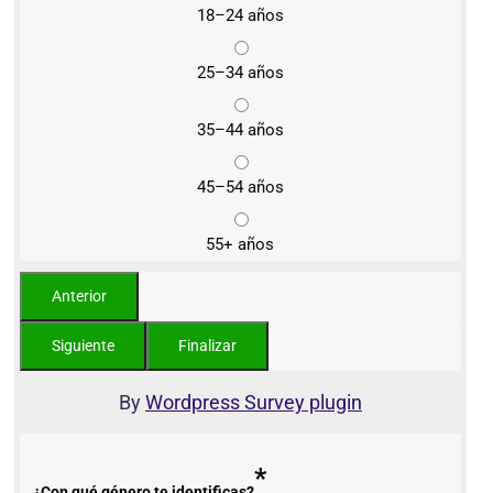
18–24 años
25–34 años
35–44 años
45–54 años
55+ años
By
Wordpress Survey plugin
*
¿Con qué género te identificas?