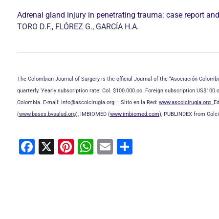
Adrenal gland injury in penetrating trauma: case report and 
TORO D.F., FLÓREZ G., GARCÍA H.A.
The Colombian Journal of Surgery is the official Journal of the “Asociación Colombi
quarterly. Yearly subscription rate: Col. $100.000.oo. Foreign subscription US$100.
Colombia. E-mail: info@ascolcirugia.org – Sitio en la Red:
www.ascolcirugia.org
Ed
(
www.bases.bvsalud.org
), IMBIOMED (
www.imbiomed.com
), PUBLINDEX from Colci
F
X
Pi
W
E
C
a
nt
h
m
o
c
er
at
ai
m
e
e
s
l
p
b
st
A
ar