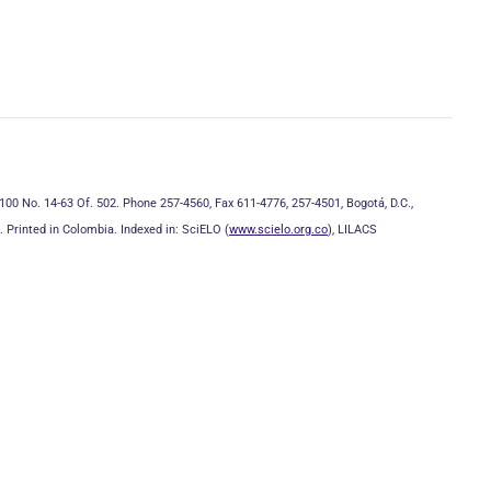
100 No. 14-63 Of. 502. Phone 257-4560, Fax 611-4776, 257-4501, Bogotá, D.C.,
. Printed in Colombia.
Indexed in: SciELO (
www.scielo.org.co
), LILACS