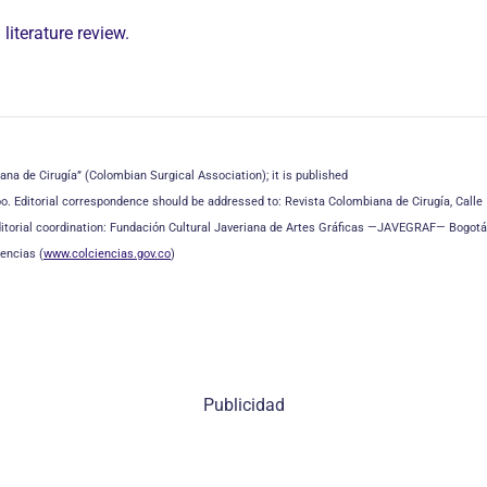
literature review.
ana de Cirugía” (Colombian Surgical Association); it is published
oo. Editorial correspondence should be addressed to: Revista Colombiana de Cirugía, Calle 
itorial coordination: Fundación Cultural Javeriana de Artes Gráficas —JAVEGRAF— Bogotá
encias (
www.colciencias.gov.co
)
Publicidad