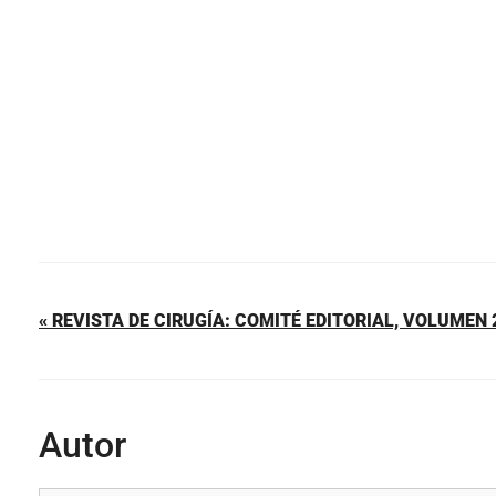
o
p
tir
o
p
k
« REVISTA DE CIRUGÍA: COMITÉ EDITORIAL, VOLUMEN 2
Autor