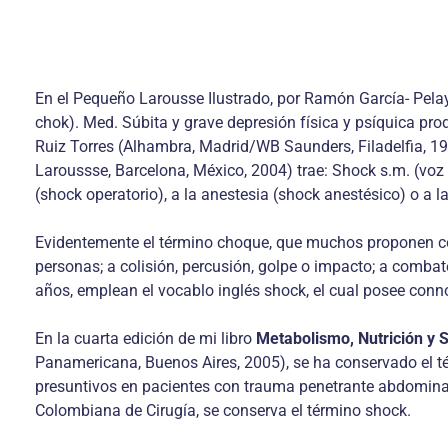
En el Pequeño Larousse Ilustrado, por Ramón García- Pelayo
chok). Med. Súbita y grave depresión física y psíquica pro
Ruiz Torres (Alhambra, Madrid/WB Saunders, Filadelfia, 19
Laroussse, Barcelona, México, 2004) trae: Shock s.m. (voz
(shock operatorio), a la anestesia (shock anestésico) o a l
Evidentemente el término choque, que muchos proponen com
personas; a colisión, percusión, golpe o impacto; a combat
años, emplean el vocablo inglés shock, el cual posee conn
En la cuarta edición de mi libro
Metabolismo, Nutrición y S
Panamericana, Buenos Aires, 2005), se ha conservado el tér
presuntivos en pacientes con trauma penetrante abdominal 
Colombiana de Cirugía, se conserva el término shock.