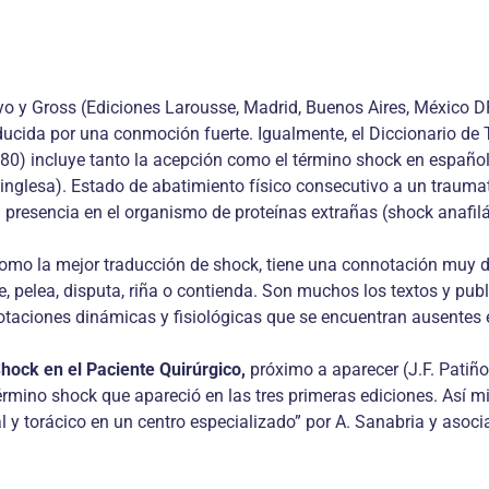
 y Gross (Ediciones Larousse, Madrid, Buenos Aires, México DF, 1
ducida por una conmoción fuerte. Igualmente, el Diccionario de 
80) incluye tanto la acepción como el término shock en español
 inglesa). Estado de abatimiento físico consecutivo a un trauma
a presencia en el organismo de proteínas extrañas (shock anafilá
o la mejor traducción de shock, tiene una connotación muy dife
e, pelea, disputa, riña o contienda. Son muchos los textos y pu
otaciones dinámicas y fisiológicas que se encuentran ausentes 
hock en el Paciente Quirúrgico,
próximo a aparecer (J.F. Patiño 
mino shock que apareció en las tres primeras ediciones. Así mi
y torácico en un centro especializado” por A. Sanabria y asoc