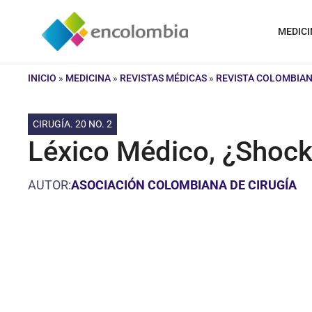
Saltar
al
MEDICI
contenido
INICIO
»
MEDICINA
»
REVISTAS MÉDICAS
»
REVISTA COLOMBIAN
CIRUGÍA. 20 NO. 2
Léxico Médico, ¿Shoc
AUTOR:
ASOCIACIÓN COLOMBIANA DE CIRUGÍA