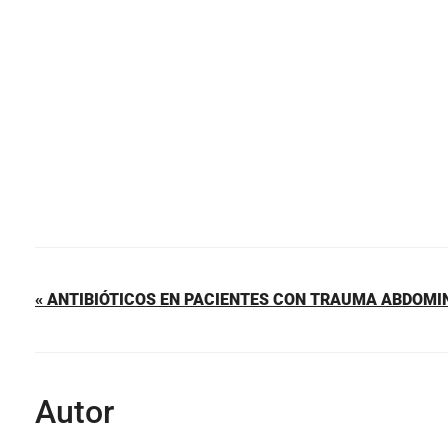
o
p
tir
o
p
k
« ANTIBIÓTICOS EN PACIENTES CON TRAUMA ABDOMI
Autor