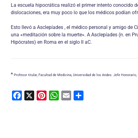
La escuela hipocrática realizó el primer intento conocido 
dislocaciones, era muy poco lo que los médicos podían of
Esto llevó a Asclepíades , el médico personal y amigo de C
una «meditación sobre la muerte». A Asclepíades (n. en Prus
Hipócrates) en Roma en el siglo II aC.
*
Profesor titular, Facultad de Medicina, Universidad de los Andes. Jefe Honorario,
F
X
Pi
W
E
C
a
nt
h
m
o
c
er
at
ai
m
e
e
s
l
p
b
st
A
ar