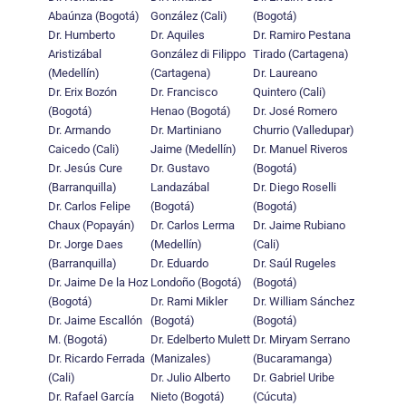
Abaúnza (Bogotá)
González (Cali)
(Bogotá)
Dr. Humberto
Dr. Aquiles
Dr. Ramiro Pestana
Aristizábal
González di Filippo
Tirado (Cartagena)
(Medellín)
(Cartagena)
Dr. Laureano
Dr. Erix Bozón
Dr. Francisco
Quintero (Cali)
(Bogotá)
Henao (Bogotá)
Dr. José Romero
Dr. Armando
Dr. Martiniano
Churrio (Valledupar)
Caicedo (Cali)
Jaime (Medellín)
Dr. Manuel Riveros
Dr. Jesús Cure
Dr. Gustavo
(Bogotá)
(Barranquilla)
Landazábal
Dr. Diego Roselli
Dr. Carlos Felipe
(Bogotá)
(Bogotá)
Chaux (Popayán)
Dr. Carlos Lerma
Dr. Jaime Rubiano
Dr. Jorge Daes
(Medellín)
(Cali)
(Barranquilla)
Dr. Eduardo
Dr. Saúl Rugeles
Dr. Jaime De la Hoz
Londoño (Bogotá)
(Bogotá)
(Bogotá)
Dr. Rami Mikler
Dr. William Sánchez
Dr. Jaime Escallón
(Bogotá)
(Bogotá)
M. (Bogotá)
Dr. Edelberto Mulett
Dr. Miryam Serrano
Dr. Ricardo Ferrada
(Manizales)
(Bucaramanga)
(Cali)
Dr. Julio Alberto
Dr. Gabriel Uribe
Dr. Rafael García
Nieto (Bogotá)
(Cúcuta)