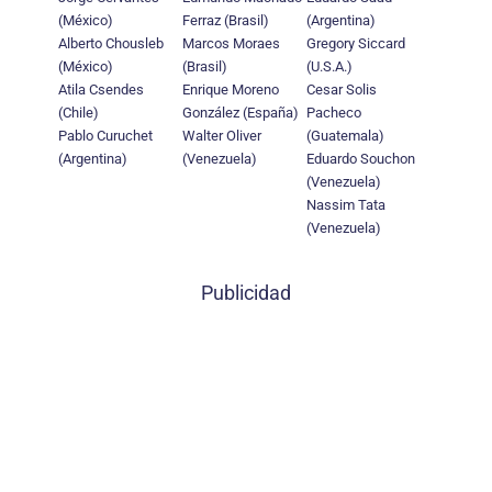
(México)
Ferraz (Brasil)
(Argentina)
Alberto Chousleb
Marcos Moraes
Gregory Siccard
(México)
(Brasil)
(U.S.A.)
Atila Csendes
Enrique Moreno
Cesar Solis
(Chile)
González (España)
Pacheco
Pablo Curuchet
Walter Oliver
(Guatemala)
(Argentina)
(Venezuela)
Eduardo Souchon
(Venezuela)
Nassim Tata
(Venezuela)
Publicidad