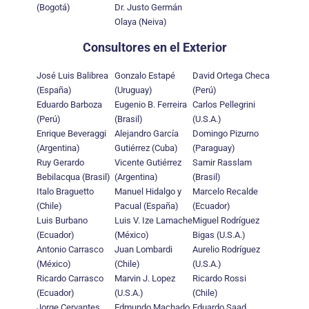
(Bogotá)
Dr. Justo Germán
Olaya (Neiva)
Consultores en el Exterior
José Luis Balibrea
Gonzalo Estapé
David Ortega Checa
(España)
(Uruguay)
(Perú)
Eduardo Barboza
Eugenio B. Ferreira
Carlos Pellegrini
(Perú)
(Brasil)
(U.S.A.)
Enrique Beveraggi
Alejandro García
Domingo Pizurno
(Argentina)
Gutiérrez (Cuba)
(Paraguay)
Ruy Gerardo
Vicente Gutiérrez
Samir Rasslam
Bebilacqua (Brasil)
(Argentina)
(Brasil)
Italo Braguetto
Manuel Hidalgo y
Marcelo Recalde
(Chile)
Pacual (España)
(Ecuador)
Luis Burbano
Luis V. Ize Lamache
Miguel Rodríguez
(Ecuador)
(México)
Bigas (U.S.A.)
Antonio Carrasco
Juan Lombardi
Aurelio Rodríguez
(México)
(Chile)
(U.S.A.)
Ricardo Carrasco
Marvin J. Lopez
Ricardo Rossi
(Ecuador)
(U.S.A.)
(Chile)
Jorge Cervantes
Edmundo Machado
Eduardo Saad