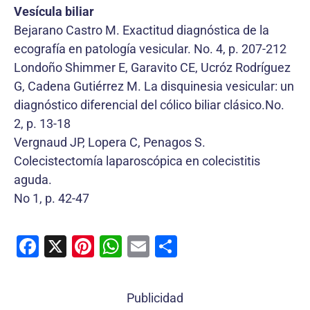
Vesícula biliar
Bejarano Castro M. Exactitud diagnóstica de la
ecografía en patología vesicular. No. 4, p. 207-212
Londoño Shimmer E, Garavito CE, Ucróz Rodríguez
G, Cadena Gutiérrez M. La disquinesia vesicular: un
diagnóstico diferencial del cólico biliar clásico.No.
2, p. 13-18
Vergnaud JP, Lopera C, Penagos S.
Colecistectomía laparoscópica en colecistitis
aguda.
No 1, p. 42-47
F
X
Pi
W
E
C
a
nt
h
m
o
c
er
at
ai
m
Publicidad