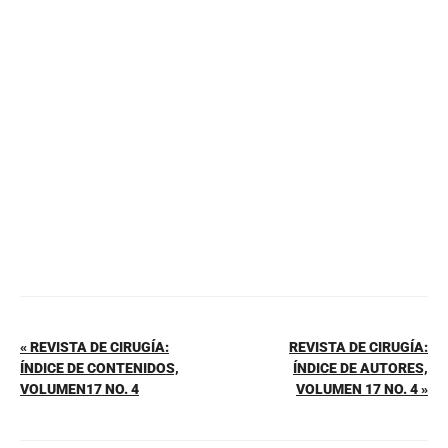
e
e
s
l
p
b
st
A
ar
o
p
tir
o
p
k
« REVISTA DE CIRUGÍA:
REVISTA DE CIRUGÍA:
ÍNDICE DE CONTENIDOS,
ÍNDICE DE AUTORES,
VOLUMEN17 NO. 4
VOLUMEN 17 NO. 4 »