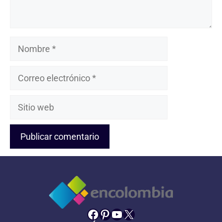
Nombre
Correo
electrónico
Sitio
web
Facebook
Pinterest
YouTube
X