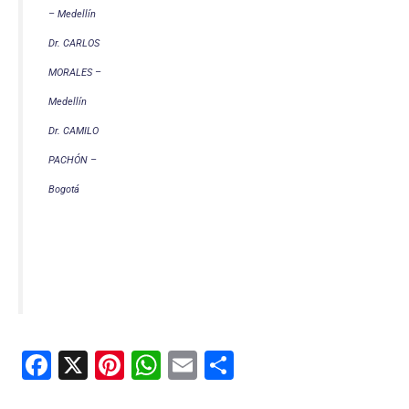
– Medellín
Dr. CARLOS
MORALES –
Medellín
Dr. CAMILO
PACHÓN –
Bogotá
F
X
Pi
W
E
C
a
nt
h
m
o