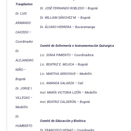
Trasplantes
Dr. JOSÉ FERNANDO ROBLEDO – Bogotá
Dr. LUIS
Dr. WILLIAM SÁNCHEZ M. – Bogotá
ARMANDO
Dr. ÁLVARO HERRERA – Bucaramanga
CAICEDO –
Coordinador
Comité de Enfermería e Instrumentación Quirurgica
Dr.
Lic. SONIA PIMIENTO – Coordinadora
ALEJANDRO
Lic. BEATRIZ E. MOJICA – Bogotá
NIÑO –
Lic. MARTHA ARROYAVE – Medellín
Bogotá
Lic. AMANDA GALARZA – Cali
Dr. JORGE I.
Inst. MARÍA VICTORIA LIZÓN – Medellín
VILLEGAS –
Inst. BEATRIZ CALDERÓN – Bogotá
Medellín
Dr.
Comité de Educación y Bioética
HUMBERTO
Dr. FRANCISCO HENAO – Coordinador