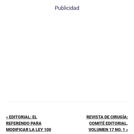
c
er
at
ai
m
Publicidad
e
e
s
l
p
b
st
A
ar
o
p
tir
o
p
k
« EDITORIAL: EL
REVISTA DE CIRUGÍA:
REFERENDO PARA
COMITÉ EDITORIAL,
MODIFICAR LA LEY 100
VOLUMEN 17 NO. 1 »