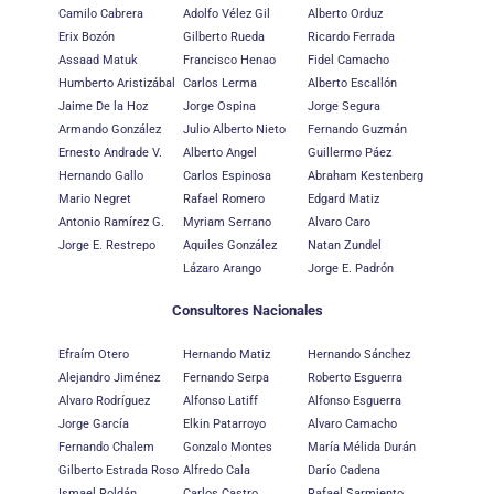
Camilo Cabrera
Adolfo Vélez Gil
Alberto Orduz
Erix Bozón
Gilberto Rueda
Ricardo Ferrada
Assaad Matuk
Francisco Henao
Fidel Camacho
Humberto Aristizábal
Carlos Lerma
Alberto Escallón
Jaime De la Hoz
Jorge Ospina
Jorge Segura
Armando González
Julio Alberto Nieto
Fernando Guzmán
Ernesto Andrade V.
Alberto Angel
Guillermo Páez
Hernando Gallo
Carlos Espinosa
Abraham Kestenberg
Mario Negret
Rafael Romero
Edgard Matiz
Antonio Ramírez G.
Myriam Serrano
Alvaro Caro
Jorge E. Restrepo
Aquiles González
Natan Zundel
Lázaro Arango
Jorge E. Padrón
Consultores Nacionales
Efraím Otero
Hernando Matiz
Hernando Sánchez
Alejandro Jiménez
Fernando Serpa
Roberto Esguerra
Alvaro Rodríguez
Alfonso Latiff
Alfonso Esguerra
Jorge García
Elkin Patarroyo
Alvaro Camacho
Fernando Chalem
Gonzalo Montes
María Mélida Durán
Gilberto Estrada Roso
Alfredo Cala
Darío Cadena
Ismael Roldán
Carlos Castro
Rafael Sarmiento