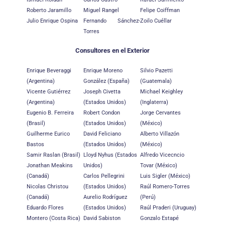
Roberto Jaramillo
Miguel Rangel
Felipe Coiffman
Julio Enrique Ospina
Fernando Sánchez-
Zoilo Cuéllar
Torres
Consultores en el Exterior
Enrique Beveraggi
Enrique Moreno
Silvio Pazetti
(Argentina)
González (España)
(Guatemala)
Vicente Gutiérrez
Joseph Civetta
Michael Keighley
(Argentina)
(Estados Unidos)
(Inglaterra)
Eugenio B. Ferreira
Robert Condon
Jorge Cervantes
(Brasil)
(Estados Unidos)
(México)
Guilherme Eurico
David Feliciano
Alberto Villazón
Bastos
(Estados Unidos)
(México)
Samir Raslan (Brasil)
Lloyd Nyhus (Estados
Alfredo Vicecncio
Jonathan Meakins
Unidos)
Tovar (México)
(Canadá)
Carlos Pellegrini
Luis Sigler (México)
Nicolas Christou
(Estados Unidos)
Raúl Romero-Torres
(Canadá)
Aurelio Rodríguez
(Perú)
Eduardo Flores
(Estados Unidos)
Raúl Praderi (Uruguay)
Montero (Costa Rica)
David Sabiston
Gonzalo Estapé