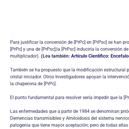
Para justificar la conversión de [PrPc] en [PrPsc] se han p
[PrPc] y una de [PrPsc];la [PrPsc] induciría la conversión 
multiplicador).
(Lea también:
Artículo Científico: Encef
También se ha propuesto que la modificación estructural p
cristal iniciador. Otros Investigadores apoyan la intervenc
la chaperona de [PrPc].
El punto fundamental para resolver sería impedir que la [P
Las enfermedades que a partir de 1984 se denominan prión
Demencias transmisibles y Amiloidosis del sistema nervios
patogenia que tiene mayor aceptación; pero de todas ellas