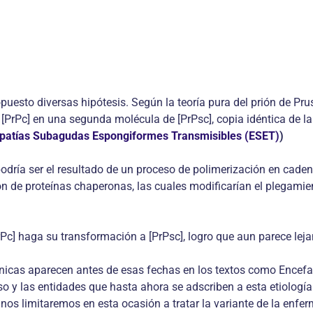
ropuesto diversas hipótesis. Según la teoría pura del prión de Pr
de [PrPc] en una segunda molécula de [PrPsc], copia idéntica de 
alopatías Subagudas Espongiformes Transmisibles (ESET)
)
odría ser el resultado de un proceso de polimerización en caden
ión de proteínas chaperonas, las cuales modificarían el plegamient
rPc] haga su transformación a [PrPsc], logro que aun parece leja
icas aparecen antes de esas fechas en los textos como Encefa
o y las entidades que hasta ahora se adscriben a esta etiología
 nos limitaremos en esta ocasión a tratar la variante de la enf