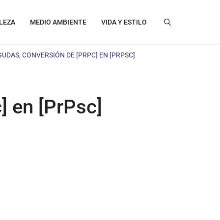
LEZA
MEDIO AMBIENTE
VIDA Y ESTILO
UDAS, CONVERSIÓN DE [PRPC] EN [PRPSC]
] en [PrPsc]