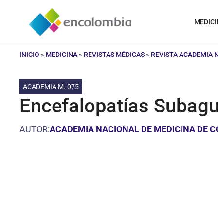
Saltar
al
MEDICI
contenido
INICIO
»
MEDICINA
»
REVISTAS MÉDICAS
»
REVISTA ACADEMIA 
ACADEMIA M. 075
Encefalopatías Subagu
AUTOR:
ACADEMIA NACIONAL DE MEDICINA DE 