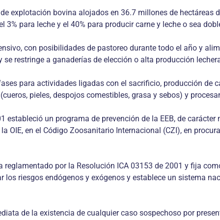
 de explotación bovina alojados en 36.7 millones de hectáreas 
el 3% para leche y el 40% para producir carne y leche o sea dobl
nsivo, con posibilidades de pastoreo durante todo el año y alim
e restringe a ganaderías de elección o alta producción lechera
fases para actividades ligadas con el sacrificio, producción d
(cueros, pieles, despojos comestibles, grasa y sebos) y procesa
01 estableció un programa de prevención de la EEB, de carácter
 OIE, en el Código Zoosanitario Internacional (CZI), en procura d
a reglamentado por la Resolución ICA 03153 de 2001 y fija como
r los riesgos endógenos y exógenos y establece un sistema naci
ediata de la existencia de cualquier caso sospechoso por prese