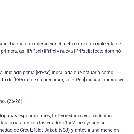
usiner habría una interacción directa entre una molécula de
la primera, así [PrPsc]+[PrPc]= nueva [PrPsc](efecto dominó
a, iniciado por la [PrPsc] inoculada que actuaría como
o de [PrPc] o de su precursor; la [PrPsc] incluso podría ser
no. (26-28).
lopatías espongiformes, Enfermedades virales lentas,
 las señalamos en los cuadros 1 y 2 incluyendo la
ermedad de Creutzfeldt-Jakob (vCJ) y antes a una mención