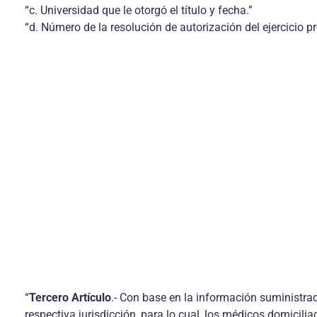
“c. Universidad que le otorgó el título y fecha.”
“d. Número de la resolución de autorización del ejercicio p
“
Tercero Artículo
.- Con base en la información suministrad
respectiva jurisdicción, para lo cual, los médicos domicil