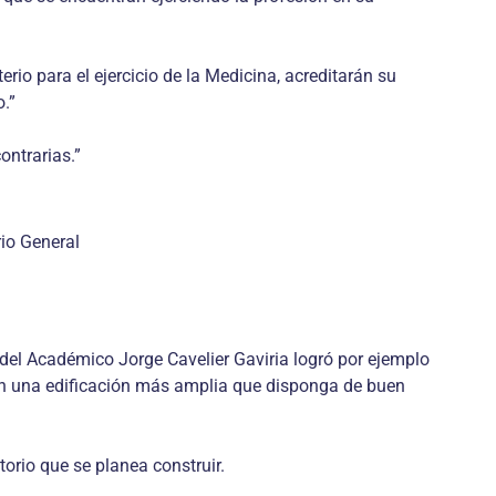
rio para el ejercicio de la Medicina, acreditarán su
o.”
ontrarias.”
rio General
del Académico Jorge Cavelier Gaviria logró por ejemplo
s en una edificación más amplia que disponga de buen
orio que se planea construir.