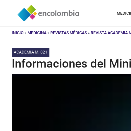
Saltar
al
MEDICI
contenido
INICIO
»
MEDICINA
»
REVISTAS MÉDICAS
»
REVISTA ACADEMIA 
ACADEMIA M. 021
Informaciones del Mini