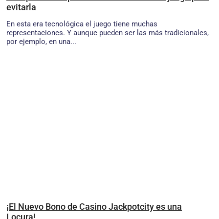
evitarla
En esta era tecnológica el juego tiene muchas
representaciones. Y aunque pueden ser las más tradicionales,
por ejemplo, en una...
¡El Nuevo Bono de Casino Jackpotcity es una
Locura!