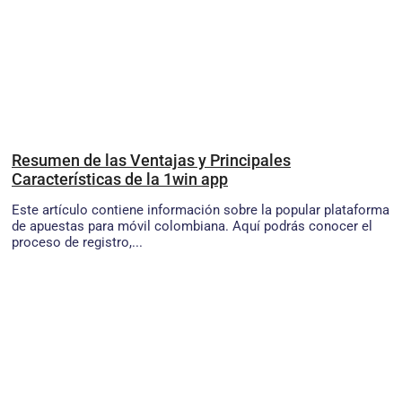
Resumen de las Ventajas y Principales
Características de la 1win app
Este artículo contiene información sobre la popular plataforma
de apuestas para móvil colombiana. Aquí podrás conocer el
proceso de registro,...