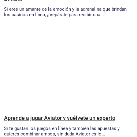
Si eres un amante de la emoción y la adrenalina que brindan
los casinos en línea, ¡prepárate para recibir una...
Aprende a jugar Aviator y vuélvete un experto
Si te gustan los juegos en línea y también las apuestas y
quieres combinar ambos, sin duda Aviator es lo...