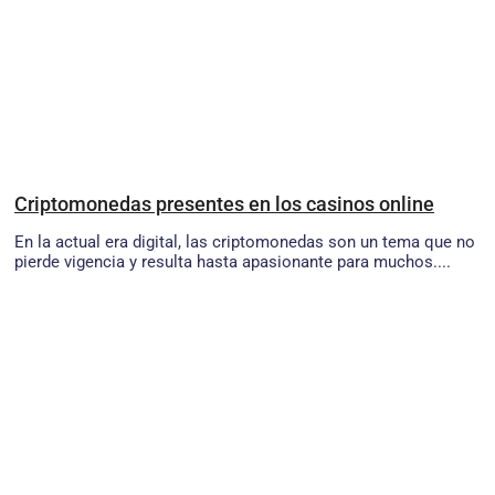
Criptomonedas presentes en los casinos online
En la actual era digital, las criptomonedas son un tema que no
pierde vigencia y resulta hasta apasionante para muchos....