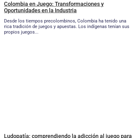
Colombia en Juego: Transformaciones y
Oportunidades en la Industria
Desde los tiempos precolombinos, Colombia ha tenido una
rica tradición de juegos y apuestas. Los indígenas tenían sus
propios juegos...
Ludopatía: comprendiendo la adicción al juego para