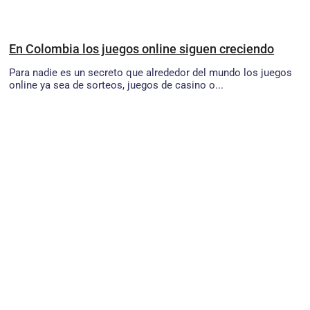
En Colombia los juegos online siguen creciendo
Para nadie es un secreto que alrededor del mundo los juegos
online ya sea de sorteos, juegos de casino o...