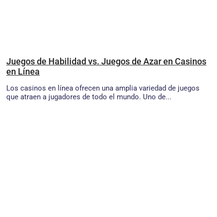
Juegos de Habilidad vs. Juegos de Azar en Casinos
en Línea
Los casinos en línea ofrecen una amplia variedad de juegos
que atraen a jugadores de todo el mundo. Uno de...