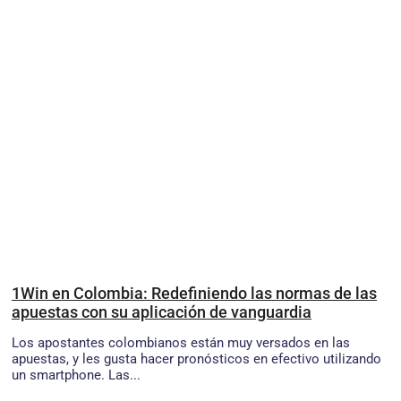
1Win en Colombia: Redefiniendo las normas de las
apuestas con su aplicación de vanguardia
Los apostantes colombianos están muy versados en las
apuestas, y les gusta hacer pronósticos en efectivo utilizando
un smartphone. Las...