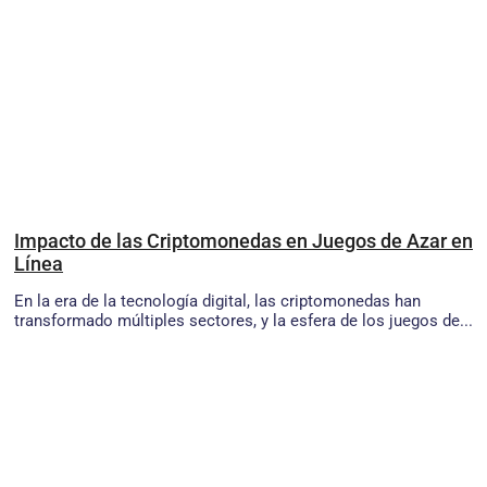
Impacto de las Criptomonedas en Juegos de Azar en
Línea
En la era de la tecnología digital, las criptomonedas han
transformado múltiples sectores, y la esfera de los juegos de...