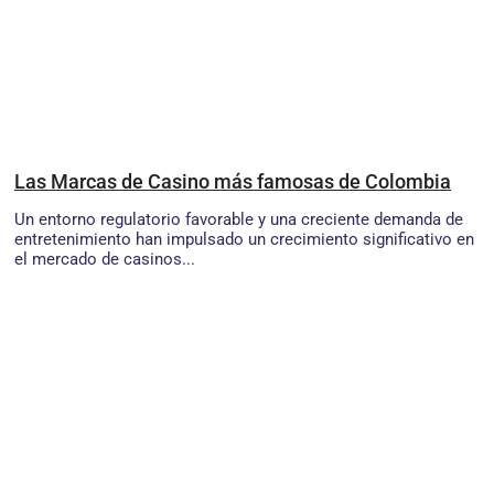
Las Marcas de Casino más famosas de Colombia
Un entorno regulatorio favorable y una creciente demanda de
entretenimiento han impulsado un crecimiento significativo en
el mercado de casinos...