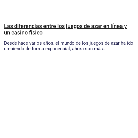
Las diferencias entre los juegos de azar en línea y
un casino físico
Desde hace varios años, el mundo de los juegos de azar ha ido
creciendo de forma exponencial, ahora son más...