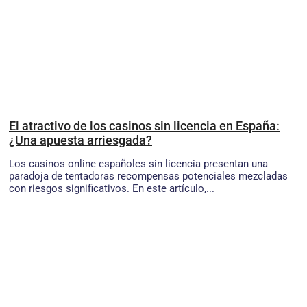
El atractivo de los casinos sin licencia en España:
¿Una apuesta arriesgada?
Los casinos online españoles sin licencia presentan una
paradoja de tentadoras recompensas potenciales mezcladas
con riesgos significativos. En este artículo,...