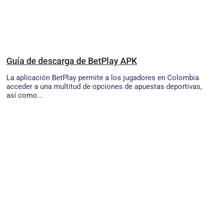
Guía de descarga de BetPlay APK
La aplicación BetPlay permite a los jugadores en Colombia
acceder a una multitud de opciones de apuestas deportivas,
así como...