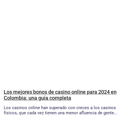
Los mejores bonos de casino online para 2024 en
Colombia: una guía completa
Los casinos online han superado con creces a los casinos
físicos, que cada vez tienen una menor afluencia de gente...