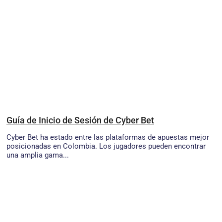
Guía de Inicio de Sesión de Cyber ​​Bet
Cyber ​​Bet ha estado entre las plataformas de apuestas mejor
posicionadas en Colombia. Los jugadores pueden encontrar
una amplia gama...