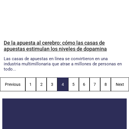
De la apuesta al cerebro: cómo las casas de
apuestas estimulan los niveles de dopamina
Las casas de apuestas en línea se convirtieron en una
industria multimillonaria que atrae a millones de personas en
todo...
Previous
1
2
3
4
5
6
7
8
Next