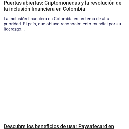
Puertas abiertas: Criptomonedas y la revolución de
la inclusión financiera en Colombia
La inclusión financiera en Colombia es un tema de alta
prioridad. El país, que obtuvo reconocimiento mundial por su
liderazgo...
Descubre los beneficios de usar Paysafecard en