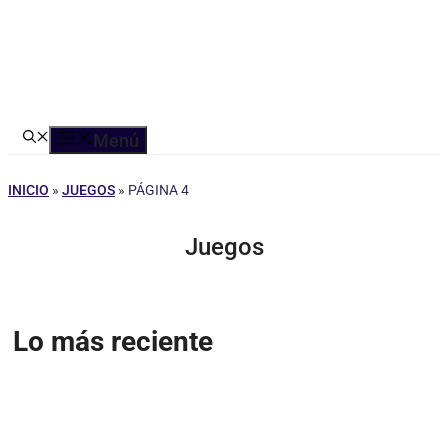
Menú
INICIO
»
JUEGOS
»
PÁGINA 4
Juegos
Lo más reciente