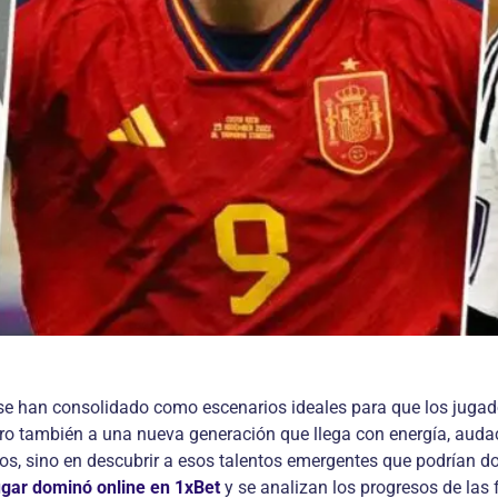
s se han consolidado como escenarios ideales para que los juga
ero también a una nueva generación que llega con energía, auda
dos, sino en descubrir a esos talentos emergentes que podrían 
ugar dominó online en 1xBet
y se analizan los progresos de las f