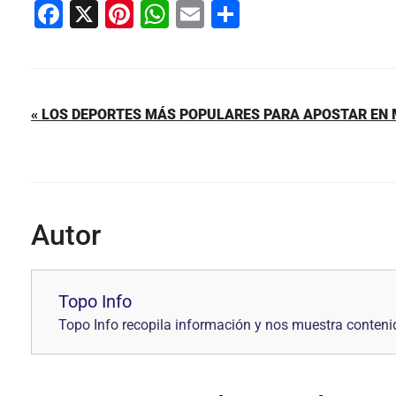
F
X
Pi
W
E
C
a
nt
h
m
o
c
er
at
ai
m
e
e
s
l
p
« LOS DEPORTES MÁS POPULARES PARA APOSTAR EN
b
st
A
ar
o
p
tir
o
p
k
Autor
Topo Info
Topo Info recopila información y nos muestra contenid