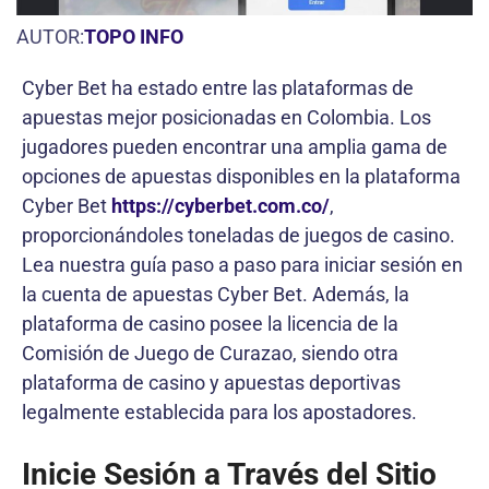
AUTOR:
TOPO INFO
Cyber ​​Bet ha estado entre las plataformas de
apuestas mejor posicionadas en Colombia. Los
jugadores pueden encontrar una amplia gama de
opciones de apuestas disponibles en la plataforma
Cyber ​​Bet
https://cyberbet.com.co/
,
proporcionándoles toneladas de juegos de casino.
Lea nuestra guía paso a paso para iniciar sesión en
la cuenta de apuestas Cyber Bet. Además, la
plataforma de casino posee la licencia de la
Comisión de Juego de Curazao, siendo otra
plataforma de casino y apuestas deportivas
legalmente establecida para los apostadores.
Inicie Sesión a Través del Sitio