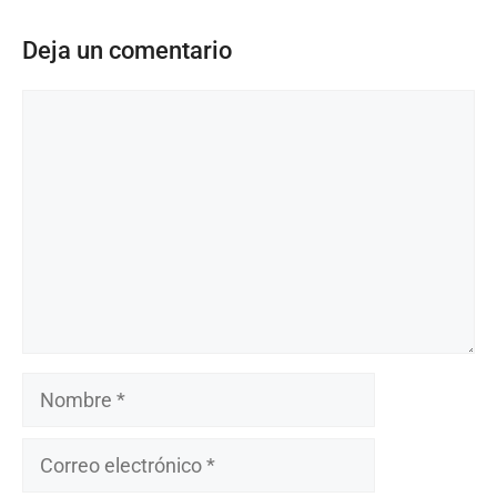
Deja un comentario
Comentario
Nombre
Correo
electrónico