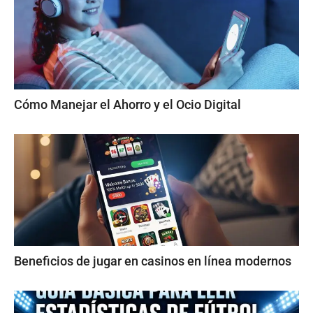
Cómo Manejar el Ahorro y el Ocio Digital
Beneficios de jugar en casinos en línea modernos