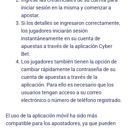
iniciar sesión en la misma y comenzar a
apostar.
Si los detalles se ingresaron correctamente,
los jugadores iniciarán sesión
instantáneamente en su cuenta de
apuestas a través de la aplicación Cyber ​​
Bet.
Los jugadores también tienen la opción de
cambiar rápidamente la contraseña de su
cuenta de apuestas a través de la
aplicación. Para ello es necesario que los
usuarios tengan acceso a su correo
electrónico o número de teléfono registrado.
El uso de la aplicación móvil ha sido más
compatible para los apostadores, ya que pueden