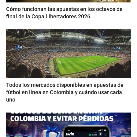
Cómo funcionan las apuestas en los octavos de
final de la Copa Libertadores 2026
Todos los mercados disponibles en apuestas de
fútbol en línea en Colombia y cuándo usar cada
uno