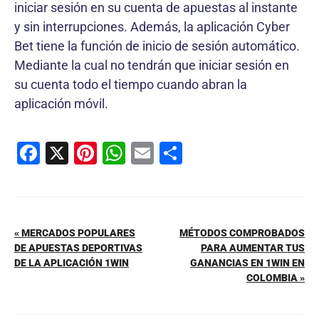
iniciar sesión en su cuenta de apuestas al instante
y sin interrupciones. Además, la aplicación Cyber ​​
Bet tiene la función de inicio de sesión automático.
Mediante la cual no tendrán que iniciar sesión en
su cuenta todo el tiempo cuando abran la
aplicación móvil.
F
X
Pi
W
E
C
a
nt
h
m
o
c
er
at
ai
m
e
e
s
l
p
« MERCADOS POPULARES
MÉTODOS COMPROBADOS
b
st
A
ar
DE APUESTAS DEPORTIVAS
PARA AUMENTAR TUS
o
p
tir
DE LA APLICACIÓN 1WIN
GANANCIAS EN 1WIN EN
COLOMBIA »
o
p
k