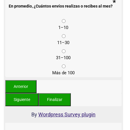
*
En promedio, ¿Cuántos envíos realizas o recibes al mes?
1–10
11–30
31–100
Más de 100
By
Wordpress Survey plugin