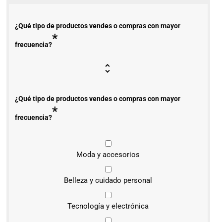
¿Qué tipo de productos vendes o compras con mayor
*
frecuencia?
¿Qué tipo de productos vendes o compras con mayor
*
frecuencia?
Moda y accesorios
Belleza y cuidado personal
Tecnología y electrónica