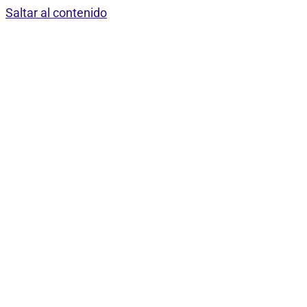
Saltar al contenido