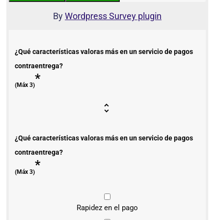
By
Wordpress Survey plugin
¿Qué características valoras más en un servicio de pagos
contraentrega?
*
(Máx 3)
¿Qué características valoras más en un servicio de pagos
contraentrega?
*
(Máx 3)
Rapidez en el pago