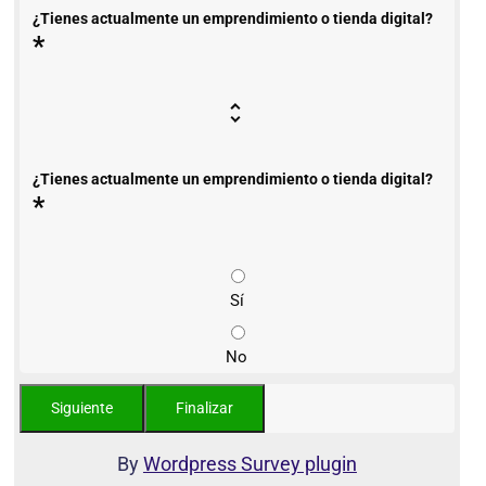
¿Tienes actualmente un emprendimiento o tienda digital?
*
¿Tienes actualmente un emprendimiento o tienda digital?
*
Sí
No
By
Wordpress Survey plugin