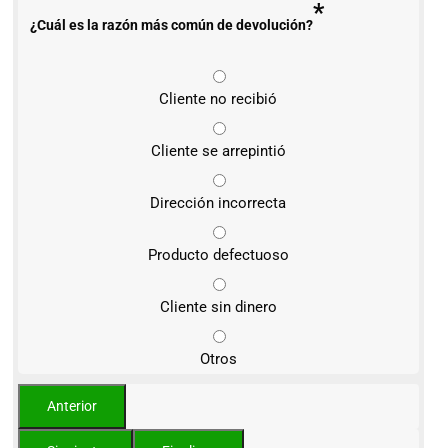
*
¿Cuál es la razón más común de devolución?
Cliente no recibió
Cliente se arrepintió
Dirección incorrecta
Producto defectuoso
Cliente sin dinero
Otros