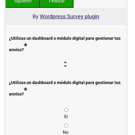
By
Wordpress Survey plugin
¿Utilizas un dashboard o módulo digital para gestionar tus
*
envíos?
¿Utilizas un dashboard o módulo digital para gestionar tus
*
envíos?
Sí
No