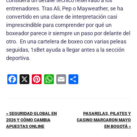
considera un detalle técnico reservado a los
entrenadores. Tras Ali, Pep o Mayweather, se ha
convertido en una clave de interpretación casi
imprescindible para comprender por qué un
boxeador parece ir siempre un paso por delante del
otro. En una cartelera de boxeo con varias peleas
seguidas, 1xBet ayuda a llegar antes a la sección
deportiva.
F
X
Pi
W
E
C
a
nt
h
m
o
c
er
at
ai
m
e
e
s
l
p
« SEGURIDAD GLOBAL EN
PASARELAS, PILATES Y
b
st
A
ar
2026 Y CÓMO CAMBIA
CASINO MARCARON MAYO
o
p
tir
APUESTAS ONLINE
EN BOGOTÁ »