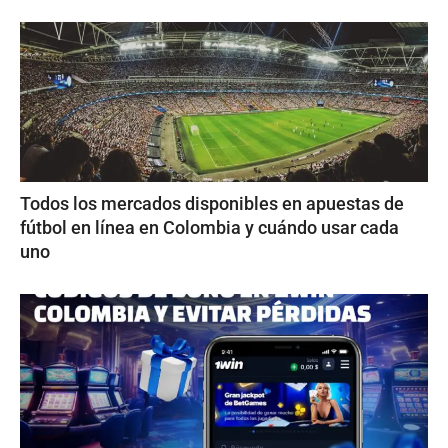
Todos los mercados disponibles en apuestas de
fútbol en línea en Colombia y cuándo usar cada
uno