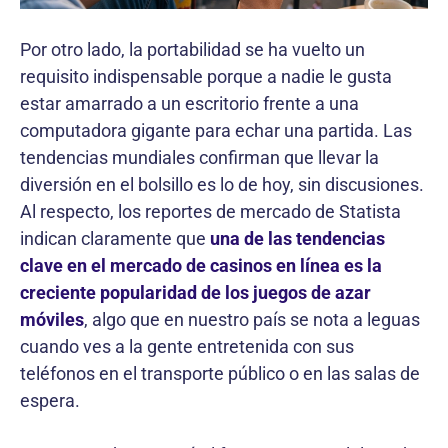
Por otro lado, la portabilidad se ha vuelto un
requisito indispensable porque a nadie le gusta
estar amarrado a un escritorio frente a una
computadora gigante para echar una partida. Las
tendencias mundiales confirman que llevar la
diversión en el bolsillo es lo de hoy, sin discusiones.
Al respecto, los reportes de mercado de Statista
indican claramente que
una de las tendencias
clave en el mercado de casinos en línea es la
creciente popularidad de los juegos de azar
móviles
, algo que en nuestro país se nota a leguas
cuando ves a la gente entretenida con sus
teléfonos en el transporte público o en las salas de
espera.