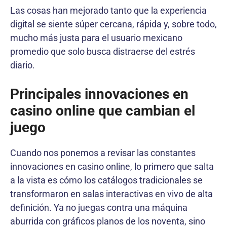
Las cosas han mejorado tanto que la experiencia
digital se siente súper cercana, rápida y, sobre todo,
mucho más justa para el usuario mexicano
promedio que solo busca distraerse del estrés
diario.
Principales innovaciones en
casino online que cambian el
juego
Cuando nos ponemos a revisar las constantes
innovaciones en casino online, lo primero que salta
a la vista es cómo los catálogos tradicionales se
transformaron en salas interactivas en vivo de alta
definición. Ya no juegas contra una máquina
aburrida con gráficos planos de los noventa, sino