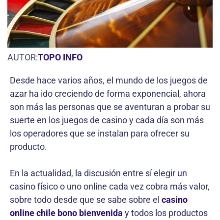
AUTOR:
TOPO INFO
Desde hace varios años, el mundo de los juegos de
azar ha ido creciendo de forma exponencial, ahora
son más las personas que se aventuran a probar su
suerte en los juegos de casino y cada día son más
los operadores que se instalan para ofrecer su
producto.
En la actualidad, la discusión entre sí elegir un
casino físico o uno online cada vez cobra más valor,
sobre todo desde que se sabe sobre el
casino
online chile bono bienvenida
y todos los productos