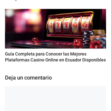
Guía Completa para Conocer las Mejores
Plataformas Casino Online en Ecuador Disponibles
Deja un comentario
Comentario