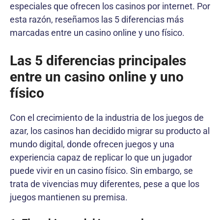
especiales que ofrecen los casinos por internet. Por
esta razón, reseñamos las 5 diferencias más
marcadas entre un casino online y uno físico.
Las 5 diferencias principales
entre un casino online y uno
físico
Con el crecimiento de la industria de los juegos de
azar, los casinos han decidido migrar su producto al
mundo digital, donde ofrecen juegos y una
experiencia capaz de replicar lo que un jugador
puede vivir en un casino físico. Sin embargo, se
trata de vivencias muy diferentes, pese a que los
juegos mantienen su premisa.