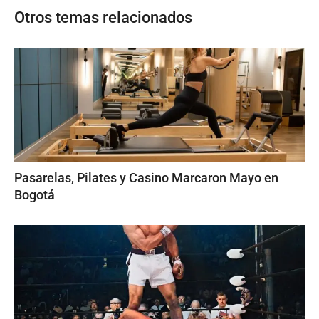
Otros temas relacionados
Pasarelas, Pilates y Casino Marcaron Mayo en
Bogotá