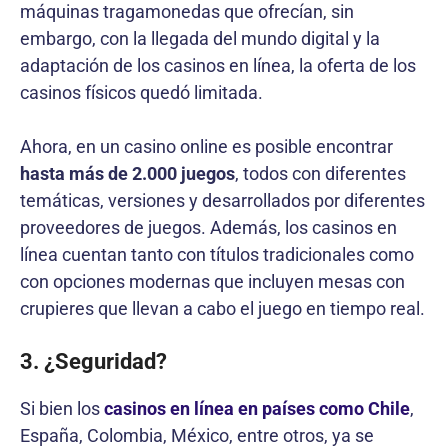
máquinas tragamonedas que ofrecían, sin
embargo, con la llegada del mundo digital y la
adaptación de los casinos en línea, la oferta de los
casinos físicos quedó limitada.
Ahora, en un casino online es posible encontrar
hasta más de 2.000 juegos
, todos con diferentes
temáticas, versiones y desarrollados por diferentes
proveedores de juegos. Además, los casinos en
línea cuentan tanto con títulos tradicionales como
con opciones modernas que incluyen mesas con
crupieres que llevan a cabo el juego en tiempo real.
3. ¿Seguridad?
Si bien los
casinos en línea en países como Chile
,
España, Colombia, México, entre otros, ya se