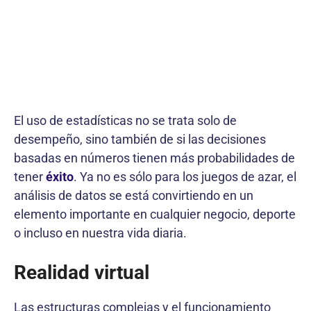
El uso de estadísticas no se trata solo de
desempeño, sino también de si las decisiones
basadas en números tienen más probabilidades de
tener
éxito
. Ya no es sólo para los juegos de azar, el
análisis de datos se está convirtiendo en un
elemento importante en cualquier negocio, deporte
o incluso en nuestra vida diaria.
Realidad virtual
Las estructuras complejas y el funcionamiento