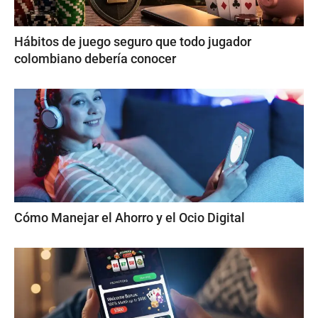
Hábitos de juego seguro que todo jugador
colombiano debería conocer
Cómo Manejar el Ahorro y el Ocio Digital