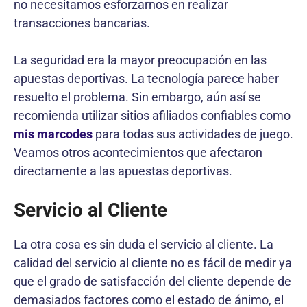
no necesitamos esforzarnos en realizar
transacciones bancarias.
La seguridad era la mayor preocupación en las
apuestas deportivas. La tecnología parece haber
resuelto el problema. Sin embargo, aún así se
recomienda utilizar sitios afiliados confiables como
mis marcodes
para todas sus actividades de juego.
Veamos otros acontecimientos que afectaron
directamente a las apuestas deportivas.
Servicio al Cliente
La otra cosa es sin duda el servicio al cliente. La
calidad del servicio al cliente no es fácil de medir ya
que el grado de satisfacción del cliente depende de
demasiados factores como el estado de ánimo, el