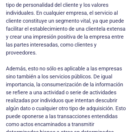
tipo de personalidad del cliente y los valores
individuales. En cualquier empresa, el servicio al
cliente constituye un segmento vital, ya que puede
facilitar el establecimiento de una clientela extensa
y crear una impresión positiva de la empresa entre
las partes interesadas, como clientes y
proveedores.
Además, esto no sólo es aplicable a las empresas
sino también a los servicios públicos. De igual
importancia, la consumerización de la información
se refiere a una actividad o serie de actividades
realizadas por individuos que intentan descubrir
algún dato o cualquier otro tipo de adquisición. Esto
puede oponerse a las transacciones entendidas
como actos encaminados a transmitir