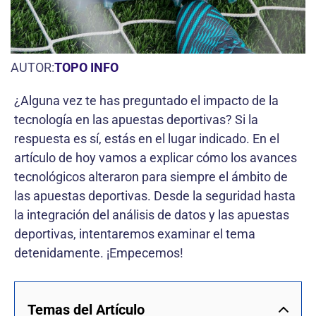
AUTOR:
TOPO INFO
¿Alguna vez te has preguntado el impacto de la
tecnología en las apuestas deportivas? Si la
respuesta es sí, estás en el lugar indicado. En el
artículo de hoy vamos a explicar cómo los avances
tecnológicos alteraron para siempre el ámbito de
las apuestas deportivas. Desde la seguridad hasta
la integración del análisis de datos y las apuestas
deportivas, intentaremos examinar el tema
detenidamente. ¡Empecemos!
Temas del Artículo