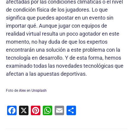
afectadas por las condiciones climáticas o el nivel
de condición física de los jugadores. Lo que
significa que puedes apostar en un evento sin
importar qué. Aunque jugar con equipos de
realidad virtual resulta un poco agotador en este
momento, no hay duda de que los expertos
encontrarán una solución a este problema con la
tecnología en desarrollo. Y de esta forma, hemos
examinado todas las novedades tecnológicas que
afectan a las apuestas deportivas.
Foto de
Alex
en
Unsplash
F
X
Pi
W
E
C
a
nt
h
m
o
c
er
at
ai
m