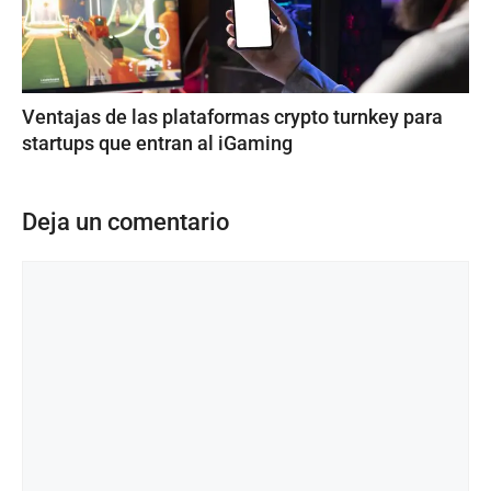
Ventajas de las plataformas crypto turnkey para
startups que entran al iGaming
Deja un comentario
Comentario