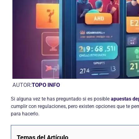
AUTOR:
TOPO INFO
Si alguna vez te has preguntado si es posible
apuestas dep
cumplir con regulaciones, pero existen opciones que te pe
para hacerlo.
Temas del Artículo