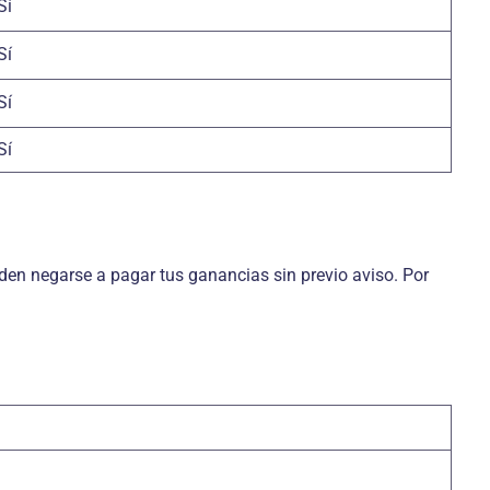
Sí
Sí
Sí
Sí
eden negarse a pagar tus ganancias sin previo aviso. Por