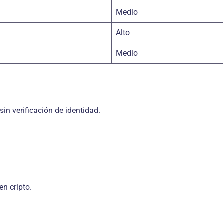
Medio
Alto
Medio
sin verificación de identidad.
n cripto.