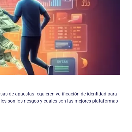
asas de apuestas requieren verificación de identidad para
les son los riesgos y cuáles son las mejores plataformas