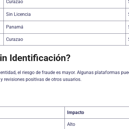
Curazao
Sin Licencia
Panamá
Curazao
n Identificación?
dentidad, el riesgo de fraude es mayor. Algunas plataformas pu
 y revisiones positivas de otros usuarios.
Impacto
Alto