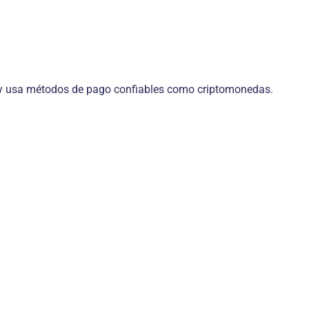
rma y usa métodos de pago confiables como criptomonedas.