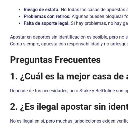
Riesgo de estafa:
No todas las casas de apuestas s
Problemas con retiros:
Algunas pueden bloquear fon
Falta de soporte legal:
Si hay problemas, no hay ga
Apostar en deportes sin identificación es posible, pero n
Como siempre, apuesta con responsabilidad y no arriesgue
Preguntas Frecuentes
1. ¿Cuál es la mejor casa de 
Depende de tus necesidades, pero Stake y BetOnline son op
2. ¿Es ilegal apostar sin iden
No es ilegal en sí, pero muchas jurisdicciones exigen verifi