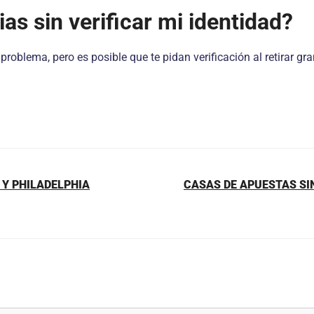
as sin verificar mi identidad?
problema, pero es posible que te pidan verificación al retirar g
 Y PHILADELPHIA
CASAS DE APUESTAS SIN