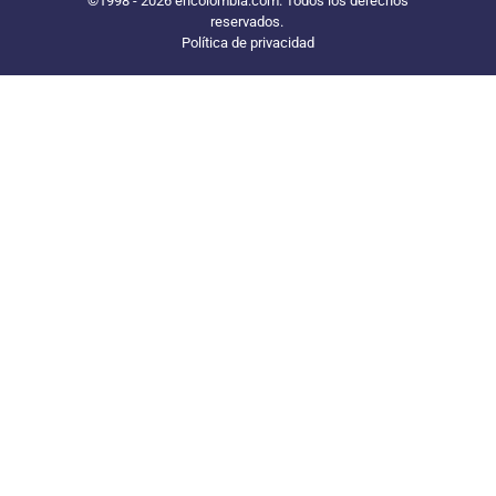
©1998 - 2026 encolombia.com. Todos los derechos
reservados.
Política de privacidad