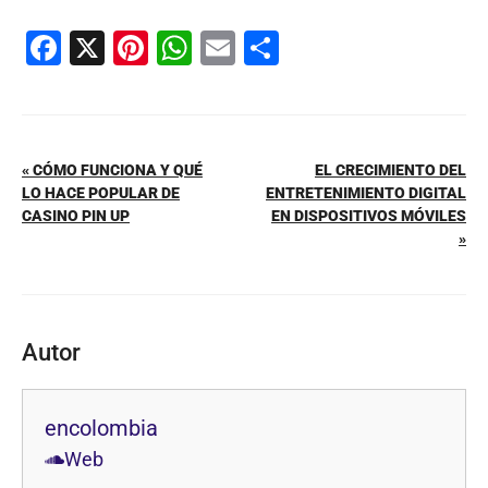
F
X
Pi
W
E
C
a
nt
h
m
o
c
er
at
ai
m
e
e
s
l
p
« CÓMO FUNCIONA Y QUÉ
EL CRECIMIENTO DEL
b
st
A
ar
LO HACE POPULAR DE
ENTRETENIMIENTO DIGITAL
o
p
tir
CASINO PIN UP
EN DISPOSITIVOS MÓVILES
»
o
p
k
Autor
encolombia
Web