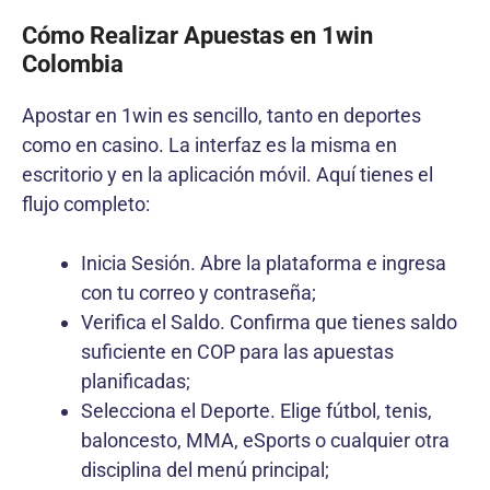
Cómo Realizar Apuestas en 1win
Colombia
Apostar en 1win es sencillo, tanto en deportes
como en casino. La interfaz es la misma en
escritorio y en la aplicación móvil. Aquí tienes el
flujo completo:
Inicia Sesión. Abre la plataforma e ingresa
con tu correo y contraseña;
Verifica el Saldo. Confirma que tienes saldo
suficiente en COP para las apuestas
planificadas;
Selecciona el Deporte. Elige fútbol, tenis,
baloncesto, MMA, eSports o cualquier otra
disciplina del menú principal;