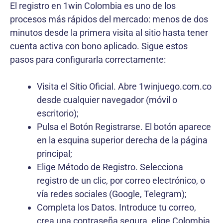
El registro en 1win Colombia es uno de los
procesos más rápidos del mercado: menos de dos
minutos desde la primera visita al sitio hasta tener
cuenta activa con bono aplicado. Sigue estos
pasos para configurarla correctamente:
Visita el Sitio Oficial. Abre 1winjuego.com.co
desde cualquier navegador (móvil o
escritorio);
Pulsa el Botón Registrarse. El botón aparece
en la esquina superior derecha de la página
principal;
Elige Método de Registro. Selecciona
registro de un clic, por correo electrónico, o
vía redes sociales (Google, Telegram);
Completa los Datos. Introduce tu correo,
crea una contraseña segura, elige Colombia