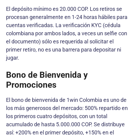
El depósito mínimo es 20.000 COP. Los retiros se
procesan generalmente en 1-24 horas hábiles para
cuentas verificadas. La verificación KYC (cédula
colombiana por ambos lados, a veces un selfie con
el documento) sólo es requerida al solicitar el
primer retiro, no es una barrera para depositar ni
jugar.
Bono de Bienvenida y
Promociones
El bono de bienvenida de 1win Colombia es uno de
los más generosos del mercado: 500% repartido en
los primeros cuatro depósitos, con un total
acumulado de hasta 5.000.000 COP. Se distribuye
así: +200% en el primer depósito, +150% en el