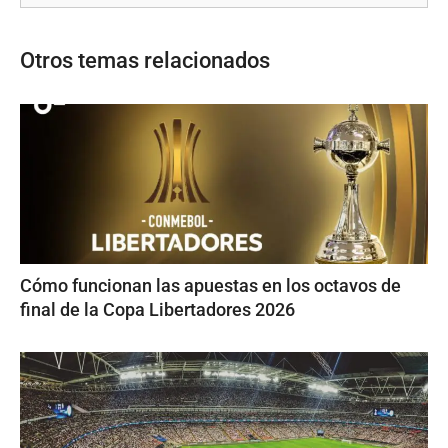
Otros temas relacionados
Cómo funcionan las apuestas en los octavos de
final de la Copa Libertadores 2026