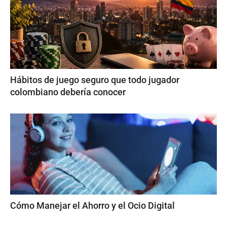
Hábitos de juego seguro que todo jugador
colombiano debería conocer
Cómo Manejar el Ahorro y el Ocio Digital