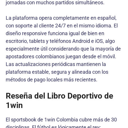
jornadas con muchos partidos simultáneos.
La plataforma opera completamente en español,
con soporte al cliente 24/7 en el mismo idioma. El
diseño responsive funciona igual de bien en
escritorio, tablets y teléfonos Android e iOS, algo
especialmente útil considerando que la mayoría de
apostadores colombianos juegan desde el móvil.
Las actualizaciones periódicas mantienen la
plataforma estable, segura y alineada con los
métodos de pago locales más recientes.
Reseña del Libro Deportivo de
1win
El sportsbook de 1win Colombia cubre más de 30
disciplinas. El fútbol es lógicamente el rey: