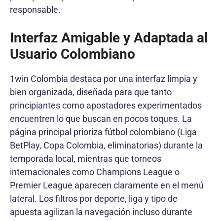
responsable.
Interfaz Amigable y Adaptada al
Usuario Colombiano
1win Colombia destaca por una interfaz limpia y
bien organizada, diseñada para que tanto
principiantes como apostadores experimentados
encuentren lo que buscan en pocos toques. La
página principal prioriza fútbol colombiano (Liga
BetPlay, Copa Colombia, eliminatorias) durante la
temporada local, mientras que torneos
internacionales como Champions League o
Premier League aparecen claramente en el menú
lateral. Los filtros por deporte, liga y tipo de
apuesta agilizan la navegación incluso durante