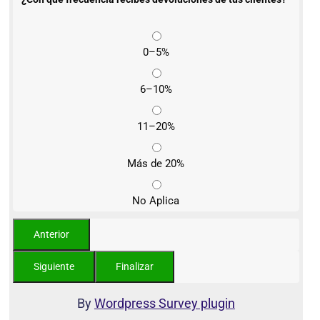
0–5%
6–10%
11–20%
Más de 20%
No Aplica
By
Wordpress Survey plugin