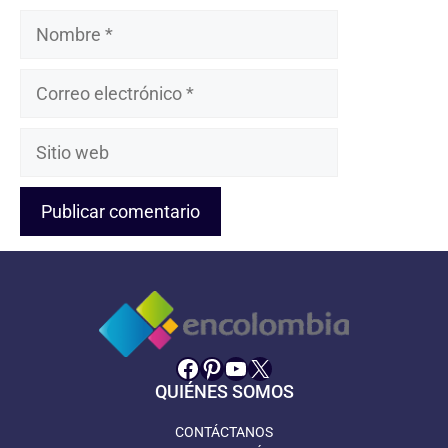
Nombre
Correo
electrónico
Sitio
web
Facebook
Pinterest
YouTube
X
QUIÉNES SOMOS
CONTÁCTANOS