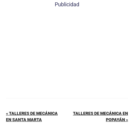
c
er
at
ai
m
Publicidad
e
e
s
l
p
b
st
A
ar
o
p
tir
o
p
k
« TALLERES DE MECÁNICA
TALLERES DE MECÁNICA EN
EN SANTA MARTA
POPAYÁN »