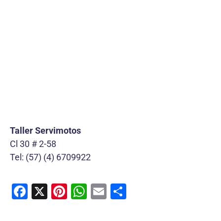
Taller Servimotos
Cl 30 # 2-58
Tel: (57) (4) 6709922
F
X
Pi
W
E
C
a
nt
h
m
o