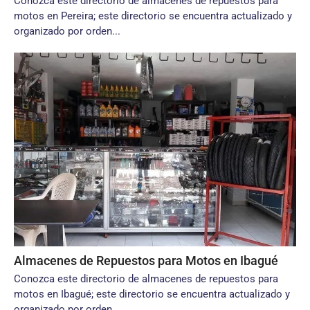
Conozca este directorio de almacenes de repuestos para
motos en Pereira; este directorio se encuentra actualizado y
organizado por orden...
Almacenes de Repuestos para Motos en Ibagué
Conozca este directorio de almacenes de repuestos para
motos en Ibagué; este directorio se encuentra actualizado y
organizado por orden...