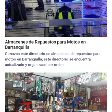
Almacenes de Repuestos para Motos en
Barranquilla
Conozca este directorio de almacenes de repuestos para
motos en Barranquilla; este directorio se encuentra
actualizado y organizado por orden...