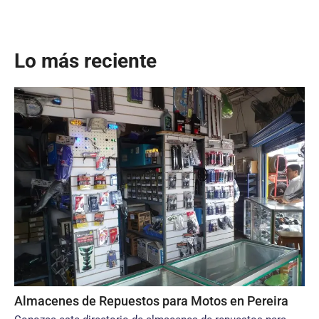
Lo más reciente
Almacenes de Repuestos para Motos en Pereira