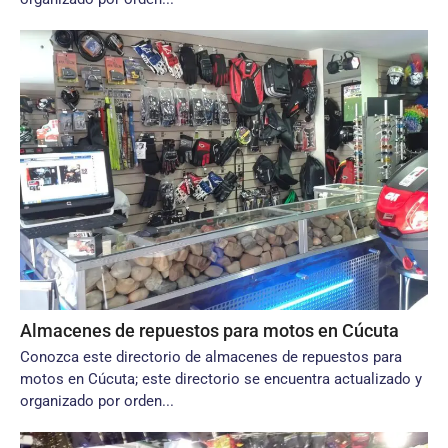
Almacenes de repuestos para motos en Cúcuta
Conozca este directorio de almacenes de repuestos para
motos en Cúcuta; este directorio se encuentra actualizado y
organizado por orden...