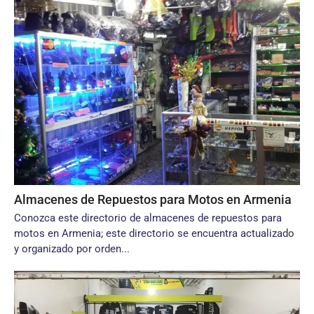
Almacenes de Repuestos para Motos en Armenia
Conozca este directorio de almacenes de repuestos para
motos en Armenia; este directorio se encuentra actualizado
y organizado por orden...