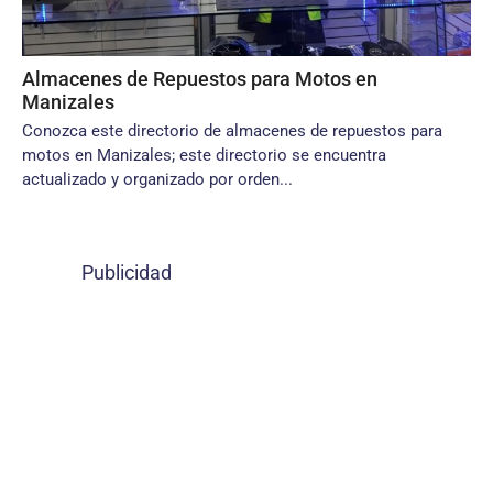
Almacenes de Repuestos para Motos en
Manizales
Conozca este directorio de almacenes de repuestos para
motos en Manizales; este directorio se encuentra
actualizado y organizado por orden...
Publicidad