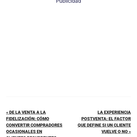
Publicidad
e
e
s
l
p
b
st
A
ar
o
p
tir
o
p
k
« DE LA VENTA A LA
LA EXPERIENCIA
FIDELIZACIÓN: CÓMO
POSTVENTA: EL FACTOR
CONVERTIR COMPRADORES
QUE DEFINE SI UN CLIENTE
OCASIONALES EN
VUELVE O NO »