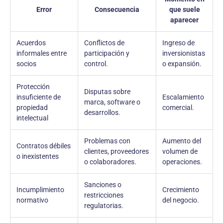
Error
Consecuencia
que suele
aparecer
Acuerdos
Conflictos de
Ingreso de
informales entre
participación y
inversionistas
socios
control.
o expansión.
Protección
Disputas sobre
insuficiente de
Escalamiento
marca, software o
propiedad
comercial.
desarrollos.
intelectual
Problemas con
Aumento del
Contratos débiles
clientes, proveedores
volumen de
o inexistentes
o colaboradores.
operaciones.
Sanciones o
Incumplimiento
Crecimiento
restricciones
normativo
del negocio.
regulatorias.