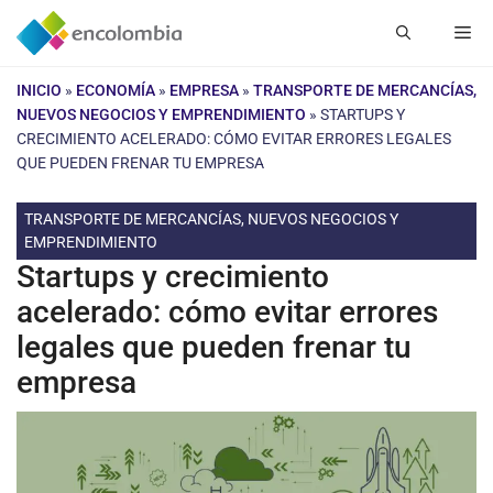
Saltar
Me
al
contenido
INICIO
»
ECONOMÍA
»
EMPRESA
»
TRANSPORTE DE MERCANCÍAS,
NUEVOS NEGOCIOS Y EMPRENDIMIENTO
»
STARTUPS Y
CRECIMIENTO ACELERADO: CÓMO EVITAR ERRORES LEGALES
QUE PUEDEN FRENAR TU EMPRESA
TRANSPORTE DE MERCANCÍAS, NUEVOS NEGOCIOS Y
EMPRENDIMIENTO
Startups y crecimiento
acelerado: cómo evitar errores
legales que pueden frenar tu
empresa