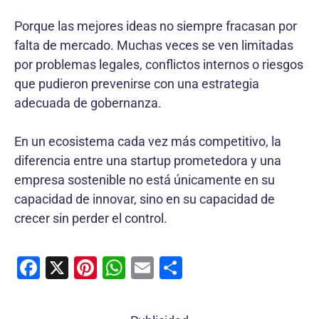
Porque las mejores ideas no siempre fracasan por
falta de mercado. Muchas veces se ven limitadas
por problemas legales, conflictos internos o riesgos
que pudieron prevenirse con una estrategia
adecuada de gobernanza.
En un ecosistema cada vez más competitivo, la
diferencia entre una startup prometedora y una
empresa sostenible no está únicamente en su
capacidad de innovar, sino en su capacidad de
crecer sin perder el control.
F
X
Pi
W
E
C
a
nt
h
m
o
c
er
at
ai
m