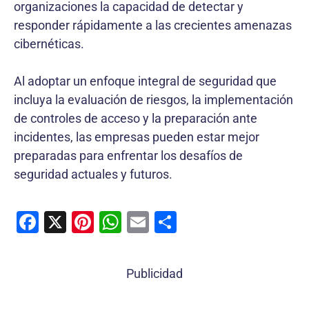
organizaciones la capacidad de detectar y
responder rápidamente a las crecientes amenazas
cibernéticas.
Al adoptar un enfoque integral de seguridad que
incluya la evaluación de riesgos, la implementación
de controles de acceso y la preparación ante
incidentes, las empresas pueden estar mejor
preparadas para enfrentar los desafíos de
seguridad actuales y futuros.
F
X
Pi
W
E
C
a
nt
h
m
o
c
er
at
ai
m
Publicidad
e
e
s
l
p