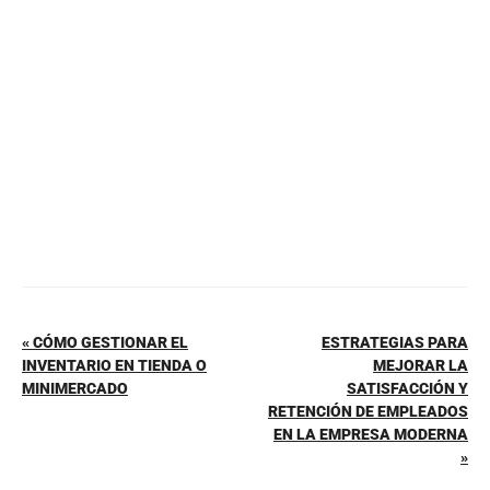
b
st
A
ar
o
p
tir
o
p
k
« CÓMO GESTIONAR EL
ESTRATEGIAS PARA
INVENTARIO EN TIENDA O
MEJORAR LA
MINIMERCADO
SATISFACCIÓN Y
RETENCIÓN DE EMPLEADOS
EN LA EMPRESA MODERNA
»