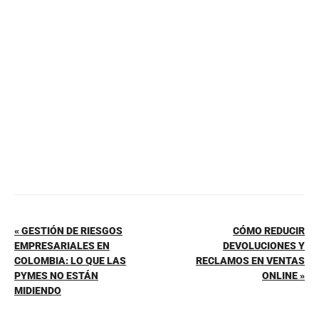
b
st
A
ar
o
p
tir
o
p
k
« GESTIÓN DE RIESGOS
CÓMO REDUCIR
EMPRESARIALES EN
DEVOLUCIONES Y
COLOMBIA: LO QUE LAS
RECLAMOS EN VENTAS
PYMES NO ESTÁN
ONLINE »
MIDIENDO