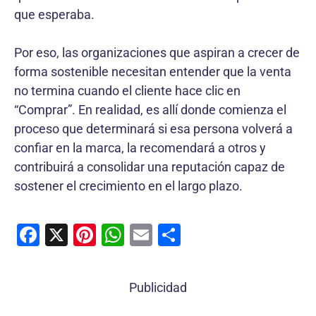
que esperaba.
Por eso, las organizaciones que aspiran a crecer de
forma sostenible necesitan entender que la venta
no termina cuando el cliente hace clic en
“Comprar”. En realidad, es allí donde comienza el
proceso que determinará si esa persona volverá a
confiar en la marca, la recomendará a otros y
contribuirá a consolidar una reputación capaz de
sostener el crecimiento en el largo plazo.
F
X
Pi
W
E
C
a
nt
h
m
o
c
er
at
ai
m
Publicidad
e
e
s
l
p