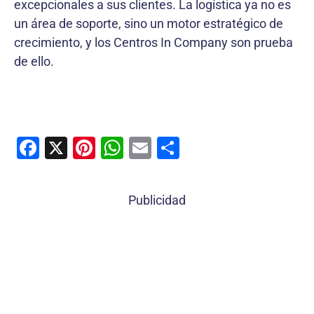
excepcionales a sus clientes. La logística ya no es
un área de soporte, sino un motor estratégico de
crecimiento, y los Centros In Company son prueba
de ello.
F
X
Pi
W
E
C
a
nt
h
m
o
c
er
at
ai
m
Publicidad
e
e
s
l
p
b
st
A
ar
o
p
tir
o
p
k