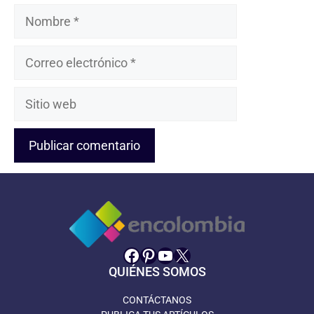
Nombre
Correo
electrónico
Sitio
web
Facebook
Pinterest
YouTube
X
QUIÉNES SOMOS
CONTÁCTANOS